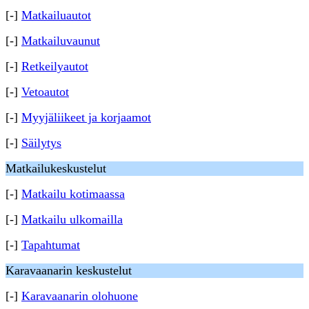
[-]
Matkailuautot
[-]
Matkailuvaunut
[-]
Retkeilyautot
[-]
Vetoautot
[-]
Myyjäliikeet ja korjaamot
[-]
Säilytys
Matkailukeskustelut
[-]
Matkailu kotimaassa
[-]
Matkailu ulkomailla
[-]
Tapahtumat
Karavaanarin keskustelut
[-]
Karavaanarin olohuone