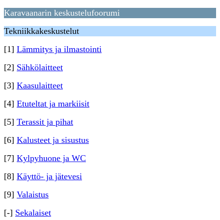
Karavaanarin keskustelufoorumi
Tekniikkakeskustelut
[1]
Lämmitys ja ilmastointi
[2]
Sähkölaitteet
[3]
Kaasulaitteet
[4]
Etuteltat ja markiisit
[5]
Terassit ja pihat
[6]
Kalusteet ja sisustus
[7]
Kylpyhuone ja WC
[8]
Käyttö- ja jätevesi
[9]
Valaistus
[-]
Sekalaiset