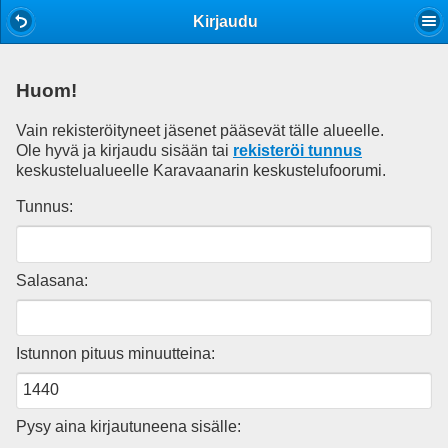
Mobile View
Kirjaudu
Huom!
Vain rekisteröityneet jäsenet pääsevät tälle alueelle.
Ole hyvä ja kirjaudu sisään tai
rekisteröi tunnus
keskustelualueelle Karavaanarin keskustelufoorumi.
Tunnus:
Salasana:
Istunnon pituus minuutteina:
Pysy aina kirjautuneena sisälle: