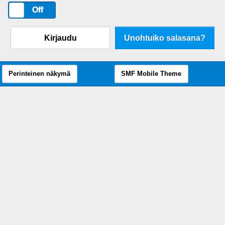
On
Off
Kirjaudu
Unohtuiko salasana?
Perinteinen näkymä
SMF Mobile Theme