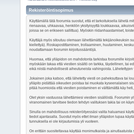
Rekisteröintisopimus
Käyttämällä tätä foorumia suostut, että et tarkoituksella lähetä m
rienaavaa, uhkaavaa, henkilön yksityisyyttä loukkaavaa, aikuisvii
joissa se on erikseen sallittua). Myöskin riidanhaastamiset, toist
Käyttäjä myös sitoutuu olemaan lähettämättä tekijänoikeuksin suoj
kiellettyä). Roskapostittaminen, trollaaminen, huutaminen, keskuste
noudattamaan foorumin kirjoitussääntöjä.
Huomaa, että ylläpidon on mahdotonta tarkistaa foorumille kirjoit
myöskään takaa että viestien sisältö on tarkka, täydellinen, tai 
eikä niistä mahdollisesti aiheutuneista vahingoista. Lähetettyjen
Jokainen joka katsoo, että lähetetty viesti on paheksuttava tai lou
ylläpito pidättää oikeuden poistaa tai muokata kyseenalaisen si
pitää huomioida että viestien poistaminen ei välttämättä käy het
Olet yksin vastuussa lähettämiesi viestien sisällöstä. Foorumin yll
viranomainen tarvitsee tiedon tehdyn valituksen takia tai on käyn
Sinulla on mahdollisuus rekisteröityessäsi valita haluamasi käytt
tiedot ajantasalla. Suostut myös ettet ilman ylläpidon lupaa kä
tunnuksella ei ole kirjautumisia yli vuoteen.
On erittäin suositeltavaa käyttää monimutkaista ja ainutlaatuista 