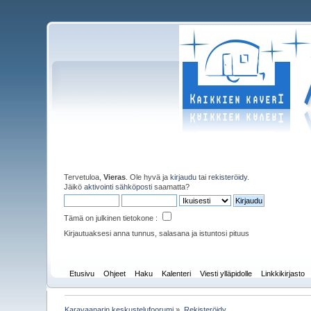
Tervetuloa,
Vieras
. Ole hyvä ja
kirjaudu
tai
rekisteröidy
.
Jäikö
aktivointi sähköposti
saamatta?
Tämä on julkinen tietokone :
Kirjautuaksesi anna tunnus, salasana ja istuntosi pituus
Etusivu
Ohjeet
Haku
Kalenteri
Viesti ylläpidolle
Linkkikirjasto
Karavaanarin keskustelufoorumi
»
Rekisteröidy