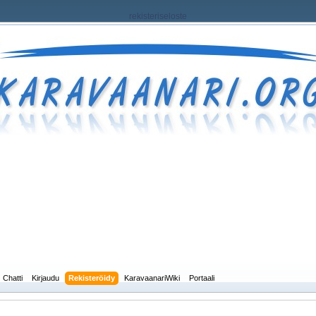
rekisteriseloste
Chatti
Kirjaudu
Rekisteröidy
KaravaanariWiki
Portaali