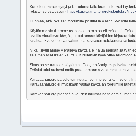
Kun olet rekisteröitynyt ja kirjautunut tälle foorumille, voit täyde
rekisteriselosteese
en (
https://karavaanari.org/rekisteriteksti/inde
Huomaa, että jokaisen foorumille postitetun viestin IP-osoite tal
Käytämme sivuillamme ns. cookie-toimintoa eli evästeitä. Eväste on
sivuilla vierailevat kävijät, helpottamaan kävijöiden kirjautum
sisältöä. Evästeet eivät vahingoita käyttäjien tietokoneita tai tie
Mikäli sivuillamme vieraileva käyttäjä ei halua meidän saavan e
selaimen asetuksien kautta. On kuitenkin hyvä ottaa huomioon se,
Sivuston seurantaan käytämme Googlen Analytics palvelua, sekä m
Evästetiedot auttavat meitä parantamaan sivustomme toimivuutta 
Karavaanari.org palvelu toimitetaan semmoisena kuin se on, ilma
Karavaanari.org ei myöskään vastaa käyttäjän foorumille lähettäm
Karavaanari.org pidättää oikeuden muuttaa näitä ehtoja ilman en