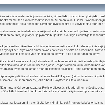
itään tekstiä tai materiaalia joka on väärää, virheellistä, provosoivaa, yksityistä, l
hdettä tai muuten rikkoo kansainvälisen tai Suomen lakia. Lisäksi uskonnollinen jul
en loukkaamiset sekä henkilöön käyminen ovat kiellettyjä ja voivat johtaa foorumin k
attua materiaalia ellet omista tekijänoikeutta tai olet saanut kirjallisen suostumuk
lujen häirintä, ketjukirjeet ja pyramidihuijaukset ovat myös kiellettyjä tällä foorumil
ettujen viestien oikeellisuus. Muista, että emme aktiivisesti tutki lähetettyjä vies
edes hyödyllinen. Myöskään emme takaa että viestien sisältö on oikeellinen. Karavaana
 viestien sisältö ilmaisee vain kirjoittajan näkemystä, eikä ole foorumin näkemys.
kkaa tässä kerrottuja ehtoja, kehotetaan ilmoittamaan välittömästi asiasta ylläpitäjä
sällön sisältämä viesti kohtuullisessa ajassa, jos poistaminen tai muokkaaminen k
i, vaan asia pyritään hoitamaan mahdollisimman pikaisesti. Tämä käytäntö pätee myö
äpito myös pidättää oikeuden paljastaa henkilöllisyytesi (tai muita asiaan liittyviä ti
nissä oikeudellinen prosessi, joka aiheutui käyttäessäsi tätä foorumia.
äjätunnus, mikäli se on vapaana. Rekisteröityessäsi sitoudut siihen, että et koskaan
ytä KOSKAAN toisen henkilön tunnuksia, etkä myöskään käytä useampia tunnuksia. Li
salasanaa, jossa on niin pieniä että isoja kirjaimia, sekä numeroita ja/tai erikoismer