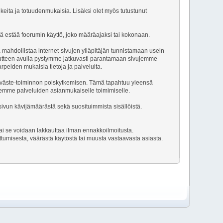
oikeita ja totuudenmukaisia. Lisäksi olet myös tutustunut
ltä estää foorumin käyttö, joko määräajaksi tai kokonaan.
ka mahdollistaa internet-sivujen ylläpitäjän tunnistamaan usein
alautteen avulla pystymme jatkuvasti parantamaan sivujemme
arpeiden mukaisia tietoja ja palveluita.
t eväste-toiminnon poiskytkemisen. Tämä tapahtuu yleensä
miemme palveluiden asianmukaiselle toimimiselle.
ivun kävijämäärästä sekä suosituimmista sisällöistä.
ai se voidaan lakkauttaa ilman ennakkoilmoitusta.
ttumisesta, väärästä käytöstä tai muusta vastaavasta asiasta.