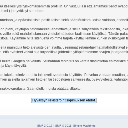
ntää itsellesi yksityiskohtaisemma
n profiilin. On vastuullasi että antamasi tiedot ovat 
x.html
) ja hyväksyt sen ehdot.
lennetaan, ja epäasiallisista postituksista sekä sääntörikkomuksista voidaan jäsene
 pieni, käyttäjän tietokoneelle lähetettävä ja siellä säilytettävä tekstitiedosto, jo
ista sivuille sekä mahdollistamaan yhdistelmätiedon laatimisen kävijöistä. Tämän p
dostoja. Käytämme niitä siten, että voimme tarjota käyttäjillemme kunkin yksilöityjen t
dellä mainittuja tietoja evästeiden avulla, useimmat selainohjelmat mahdollistava
 että evästeet voivat olla tarpeellisia joidenkin ylläpitämiemme sivujen ja tarjoa
uita Googlen palveluita. Seurannan tarkoitus on kerätä tilastotietoa esimerkiksi s
ja käytettävyyttä.
n takeita toimivuudesta tai soveltuvuudesta käyttöösi. Palvelua voidaan muuttaa, t
ien ja siellä jakamien tietojen tai tiedostojen säilymisestä, pysyvyydestä, vahingoi
nakkovaroitusta. Sääntötulkinnoista päättää ylläpito.
SMF 2.0.17
|
SMF © 2011
,
Simple Machines