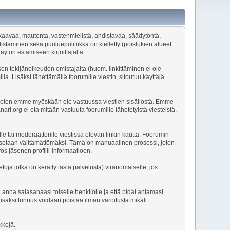
oukkaavaa, mautonta, vastenmielistä, ahdistavaa, säädytöntä,
istaminen sekä puoluepolitiikka on kielletty (poislukien alueet
äytön estämiseen kirjoittajalta.
sen tekijänoikeuden omistajalta (huom. linkittäminen ei ole
la. Lisäksi lähettämällä foorumille viestin, sitoutuu käyttäjä
tejä joten emme myöskään ole vastuussa viestien sisällöstä. Emme
ri.org ei ota mitään vastuuta foorumille lähetetyistä viesteistä,
lle tai moderaattorille viestissä olevan linkin kautta. Foorumin
atsotaan välttämättömäksi. Tämä on manuaalinen prosessi, joten
s jäsenen profiili-informaatioon.
etoja jotka on kerätty tästä palvelusta) viranomaiselle, jos
 anna salasanaasi toiselle henkilölle ja että pidät antamasi
säksi tunnus voidaan poistaa ilman varoitusta mikäli
kkejä.