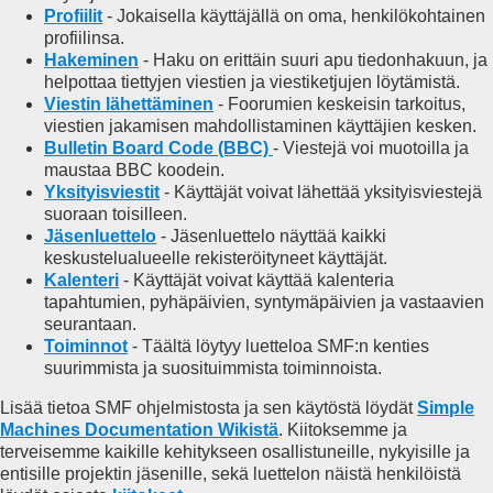
Profiilit
- Jokaisella käyttäjällä on oma, henkilökohtainen
profiilinsa.
Hakeminen
- Haku on erittäin suuri apu tiedonhakuun, ja
helpottaa tiettyjen viestien ja viestiketjujen löytämistä.
Viestin lähettäminen
- Foorumien keskeisin tarkoitus,
viestien jakamisen mahdollistaminen käyttäjien kesken.
Bulletin Board Code (BBC)
- Viestejä voi muotoilla ja
maustaa BBC koodein.
Yksityisviestit
- Käyttäjät voivat lähettää yksityisviestejä
suoraan toisilleen.
Jäsenluettelo
- Jäsenluettelo näyttää kaikki
keskustelualueelle rekisteröityneet käyttäjät.
Kalenteri
- Käyttäjät voivat käyttää kalenteria
tapahtumien, pyhäpäivien, syntymäpäivien ja vastaavien
seurantaan.
Toiminnot
- Täältä löytyy luetteloa SMF:n kenties
suurimmista ja suosituimmista toiminnoista.
Lisää tietoa SMF ohjelmistosta ja sen käytöstä löydät
Simple
Machines Documentation Wikistä
. Kiitoksemme ja
terveisemme kaikille kehitykseen osallistuneille, nykyisille ja
entisille projektin jäsenille, sekä luettelon näistä henkilöistä