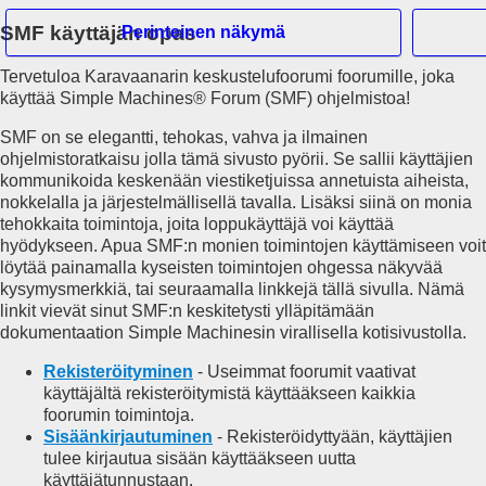
SMF käyttäjän opas
Perinteinen näkymä
Tervetuloa Karavaanarin keskustelufoorumi foorumille, joka
Hei Vieras
käyttää Simple Machines® Forum (SMF) ohjelmistoa!
SMF on se elegantti, tehokas, vahva ja ilmainen
Etusivu
ohjelmistoratkaisu jolla tämä sivusto pyörii. Se sallii käyttäjien
Haku
kommunikoida keskenään viestiketjuissa annetuista aiheista,
Tuoreita viestejä
nokkelalla ja järjestelmällisellä tavalla. Lisäksi siinä on monia
Rekisteröidy
tehokkaita toimintoja, joita loppukäyttäjä voi käyttää
Kirjaudu
hyödykseen. Apua SMF:n monien toimintojen käyttämiseen voit
löytää painamalla kyseisten toimintojen ohgessa näkyvää
Mobile View
kysymysmerkkiä, tai seuraamalla linkkejä tällä sivulla. Nämä
linkit vievät sinut SMF:n keskitetysti ylläpitämään
dokumentaation Simple Machinesin virallisella kotisivustolla.
Rekisteröityminen
- Useimmat foorumit vaativat
käyttäjältä rekisteröitymistä käyttääkseen kaikkia
foorumin toimintoja.
Sisäänkirjautuminen
- Rekisteröidyttyään, käyttäjien
tulee kirjautua sisään käyttääkseen uutta
käyttäjätunnustaan.