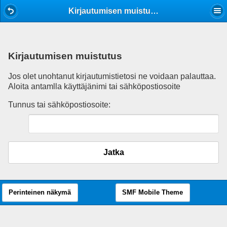
Mobile View
Kirjautumisen muistutus
Kirjautumisen muistutus
Jos olet unohtanut kirjautumistietosi ne voidaan palauttaa.
Aloita antamlla käyttäjänimi tai sähköpostiosoite
Tunnus tai sähköpostiosoite:
Jatka
Perinteinen näkymä
SMF Mobile Theme