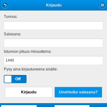
Mobile View
Kirjaudu
Tunnus:
Salasana:
Istunnon pituus minuutteina:
Pysy aina kirjautuneena sisälle:
On
Off
Kirjaudu
Unohtuiko salasana?