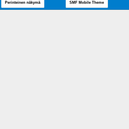
Perinteinen näkymä
SMF Mobile Theme