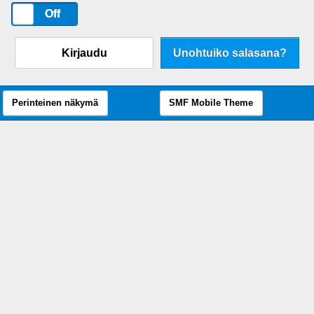
On
Off
Kirjaudu
Unohtuiko salasana?
Perinteinen näkymä
SMF Mobile Theme