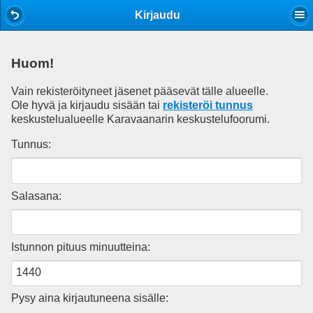
Mobile View
Kirjaudu
Huom!
Vain rekisteröityneet jäsenet pääsevät tälle alueelle.
Ole hyvä ja kirjaudu sisään tai
rekisteröi tunnus
keskustelualueelle Karavaanarin keskustelufoorumi.
Tunnus:
Salasana:
Istunnon pituus minuutteina:
Pysy aina kirjautuneena sisälle: