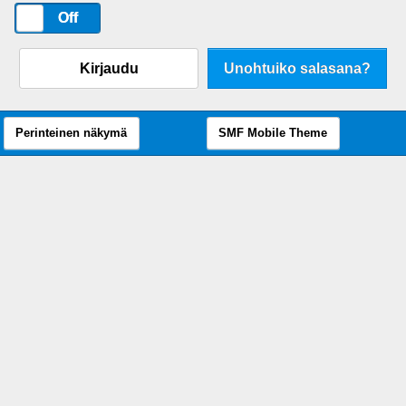
On
Off
Kirjaudu
Unohtuiko salasana?
Perinteinen näkymä
SMF Mobile Theme