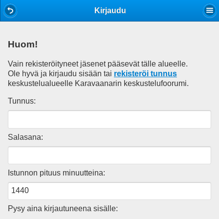
Mobile View
Kirjaudu
Huom!
Vain rekisteröityneet jäsenet pääsevät tälle alueelle.
Ole hyvä ja kirjaudu sisään tai
rekisteröi tunnus
keskustelualueelle Karavaanarin keskustelufoorumi.
Tunnus:
Salasana:
Istunnon pituus minuutteina:
Pysy aina kirjautuneena sisälle: