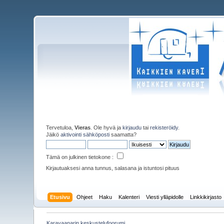
Tervetuloa,
Vieras
. Ole hyvä ja
kirjaudu
tai
rekisteröidy
.
Jäikö
aktivointi sähköposti
saamatta?
Tämä on julkinen tietokone :
Kirjautuaksesi anna tunnus, salasana ja istuntosi pituus
Etusivu
Ohjeet
Haku
Kalenteri
Viesti ylläpidolle
Linkkikirjasto
Karavaanarin keskustelufoorumi