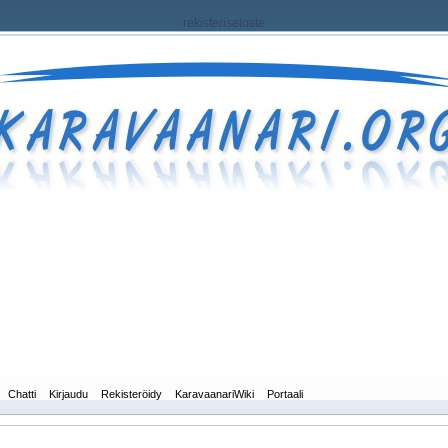
rekisteriseloste
Chatti
Kirjaudu
Rekisteröidy
KaravaanariWiki
Portaali