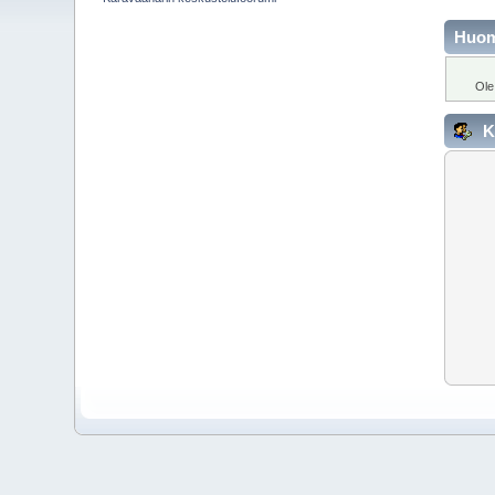
Huo
Ole
K