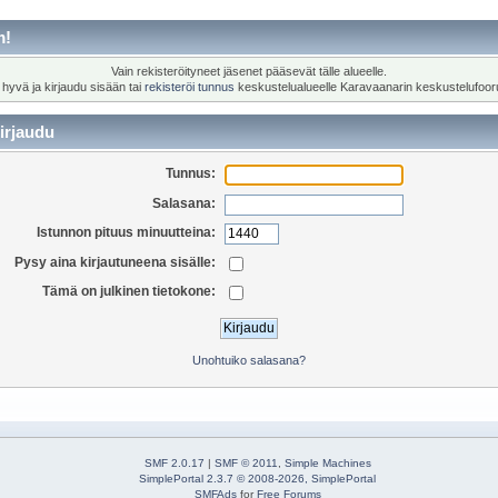
m!
Vain rekisteröityneet jäsenet pääsevät tälle alueelle.
 hyvä ja kirjaudu sisään tai
rekisteröi tunnus
keskustelualueelle Karavaanarin keskustelufoor
irjaudu
Tunnus:
Salasana:
Istunnon pituus minuutteina:
Pysy aina kirjautuneena sisälle:
Tämä on julkinen tietokone:
Unohtuiko salasana?
SMF 2.0.17
|
SMF © 2011
,
Simple Machines
SimplePortal 2.3.7 © 2008-2026, SimplePortal
SMFAds
for
Free Forums