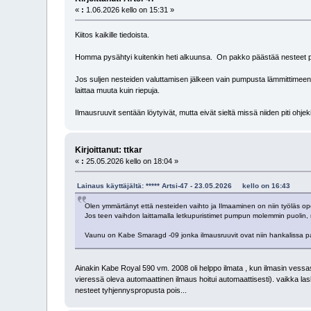
«
:
1.06.2026 kello on 15:31 »
Kiitos kaikille tiedoista.
Homma pysähtyi kuitenkin heti alkuunsa. On pakko päästää nesteet pois
Jos suljen nesteiden valuttamisen jälkeen vain pumpusta lämmittimeen m
laittaa muuta kuin riepuja.
Ilmausruuvit sentään löytyivät, mutta eivät sieltä missä niiden piti ohje
Kirjoittanut: ttkar
«
:
25.05.2026 kello on 18:04 »
Lainaus käyttäjältä: ***** Artsi-47 - 23.05.2026 kello on 16:43
Olen ymmärtänyt että nesteiden vaihto ja Ilmaaminen on niin työläs ope
Jos teen vaihdon laittamalla letkupuristimet pumpun molemmin puolin, n
Vaunu on Kabe Smaragd -09 jonka ilmausruuvit ovat niin hankalissa paikois
Ainakin Kabe Royal 590 vm. 2008 oli helppo ilmata , kun ilmasin vessas
vieressä oleva automaattinen ilmaus hoitui automaattisesti). vaikka las
nesteet tyhjennyspropusta pois...