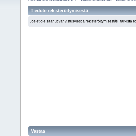
Tiedote rekisteröitymisestä
Jos et ole saanut vahvistusviestiä rekisteröitymisestä
si, tarkista 
Vastaa