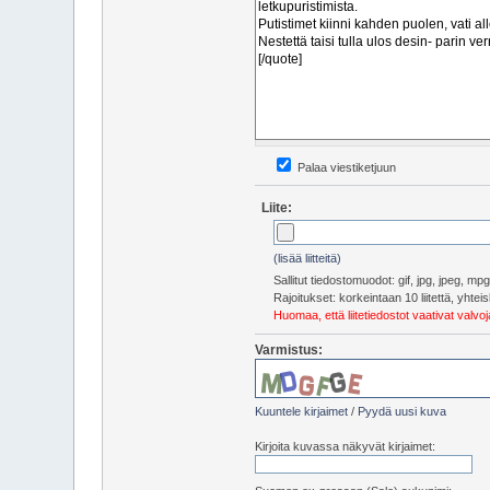
Palaa viestiketjuun
Liite:
(lisää liitteitä)
Sallitut tiedostomuodot: gif, jpg, jpeg, m
Rajoitukset: korkeintaan 10 liitettä, yht
Huomaa, että liitetiedostot vaativat valv
Varmistus:
Kuuntele kirjaimet
/
Pyydä uusi kuva
Kirjoita kuvassa näkyvät kirjaimet: