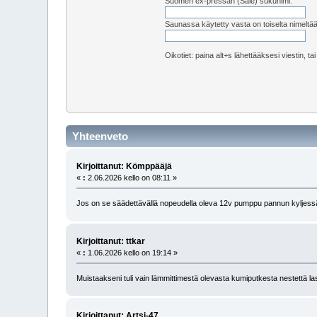
Suomen ex-pressan (Sale) sukunimi:
Saunassa käytetty vasta on toiselta nimeltä
Oikotiet: paina alt+s lähettääksesi viestin, ta
Yhteenveto
Kirjoittanut: Kömppääjä
«
:
2.06.2026 kello on 08:11 »
Jos on se säädettävällä nopeudella oleva 12v pumppu pannun kyljessä, 
Kirjoittanut: ttkar
«
:
1.06.2026 kello on 19:14 »
Muistaakseni tuli vain lämmittimestä olevasta kumiputkesta nestettä las
Kirjoittanut: Artsi-47