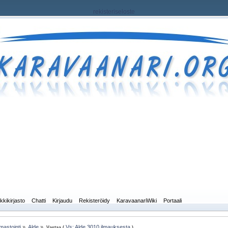
rekisteriseloste
kkikirjasto
Chatti
Kirjaudu
Rekisteröidy
KaravaanariWiki
Portaali
mastointi
»
Alde
»
Vs: Alde 3010 ilmauksesta
Vastaa (
)