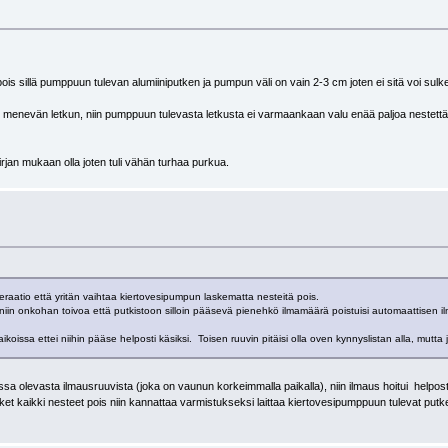
 sillä pumppuun tulevan alumiiniputken ja pumpun väli on vain 2-3 cm joten ei sitä voi sulke
enevän letkun, niin pumppuun tulevasta letkusta ei varmaankaan valu enää paljoa nestettä? Pum
kirjan mukaan olla joten tuli vähän turhaa purkua.
raatio että yritän vaihtaa kiertovesipumpun laskematta nesteitä pois.
iin onkohan toivoa että putkistoon silloin pääsevä pienehkö ilmamäärä poistuisi automaattisen ilm
sa ettei niihin pääse helposti käsiksi. Toisen ruuvin pitäisi olla oven kynnyslistan alla, mutta joku
sa olevasta ilmausruuvista (joka on vaunun korkeimmalla paikalla), niin ilmaus hoitui helpost
ket kaikki nesteet pois niin kannattaa varmistukseksi laittaa kiertovesipumppuun tulevat putket