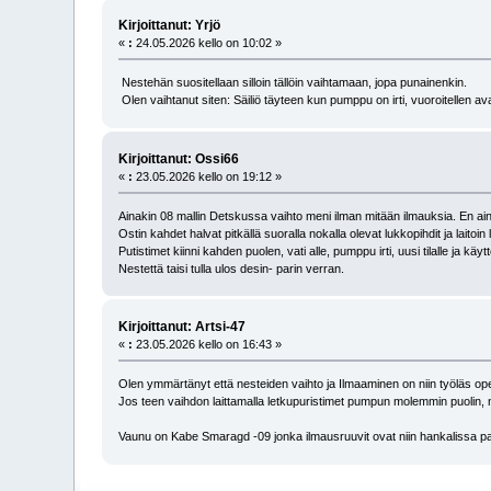
Kirjoittanut: Yrjö
«
:
24.05.2026 kello on 10:02 »
Nestehän suositellaan silloin tällöin vaihtamaan, jopa punainenkin.
Olen vaihtanut siten: Säiliö täyteen kun pumppu on irti, vuoroitellen av
Kirjoittanut: Ossi66
«
:
23.05.2026 kello on 19:12 »
Ainakin 08 mallin Detskussa vaihto meni ilman mitään ilmauksia. En
Ostin kahdet halvat pitkällä suoralla nokalla olevat lukkopihdit ja laito
Putistimet kiinni kahden puolen, vati alle, pumppu irti, uusi tilalle ja käyttö
Nestettä taisi tulla ulos desin- parin verran.
Kirjoittanut: Artsi-47
«
:
23.05.2026 kello on 16:43 »
Olen ymmärtänyt että nesteiden vaihto ja Ilmaaminen on niin työläs ope
Jos teen vaihdon laittamalla letkupuristimet pumpun molemmin puolin, n
Vaunu on Kabe Smaragd -09 jonka ilmausruuvit ovat niin hankalissa paikois