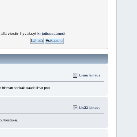
ällä viestin hyväksyt
kirjoitussäännöt
Lisää lainaus
ut hieman hankala saada ilmat pois.
Lisää lainaus
niputkestakin
..