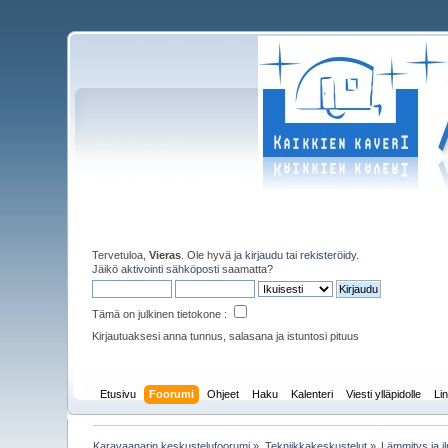
Tervetuloa,
Vieras
. Ole hyvä ja
kirjaudu
tai
rekisteröidy
.
Jäikö
aktivointi sähköposti
saamatta?
Tämä on julkinen tietokone :
Kirjautuaksesi anna tunnus, salasana ja istuntosi pituus
Etusivu
Foorumi
Ohjeet
Haku
Kalenteri
Viesti ylläpidolle
Lin
Karavaanarin keskustelufoorumi
»
Tekniikkakeskustelut
»
Lämmitys ja il