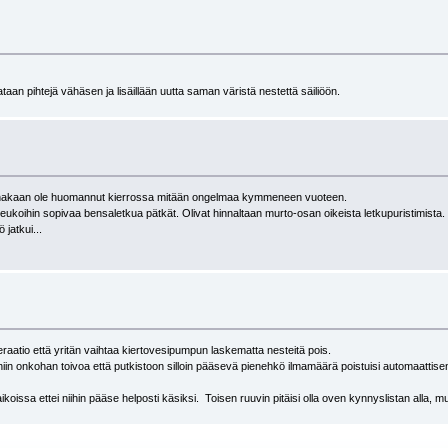
ataan pihtejä vähäsen ja lisäillään uutta saman väristä nestettä säiliöön.
 ainakaan ole huomannut kierrossa mitään ongelmaa kymmeneen vuoteen.
in leukoihin sopivaa bensaletkua pätkät. Olivat hinnaltaan murto-osan oikeista letkupuristimista.
 jatkui...
raatio että yritän vaihtaa kiertovesipumpun laskematta nesteitä pois.
iin onkohan toivoa että putkistoon silloin pääsevä pienehkö ilmamäärä poistuisi automaattisen 
sa ettei niihin pääse helposti käsiksi. Toisen ruuvin pitäisi olla oven kynnyslistan alla, mutta 