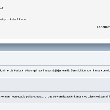
än?:
i alt+p esikatsellaksesi
Lähettäm
niin ei ole koskaan ollut ongelmaa ilmata sitä järjestelmää. Sen siiviläpumpun kanssa on oll
kettuani nesteet pois pohjaropusta......m
utta ole varuilla astian kanssa jos tulee sieltä alumii