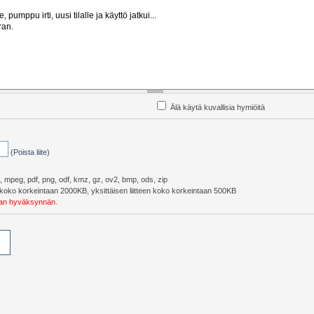
Älä käytä kuvallisia hymiöitä
(
Poista liite
)
pg, mpeg, pdf, png, odf, kmz, gz, ov2, bmp, ods, zip
eiskoko korkeintaan 2000KB, yksittäisen liitteen koko korkeintaan 500KB
ojan hyväksynnän.