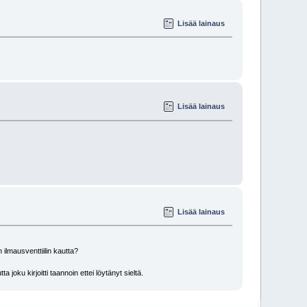
Lisää lainaus
Lisää lainaus
Lisää lainaus
ilmausventtiilin kautta?
joku kirjoitti taannoin ettei löytänyt sieltä.