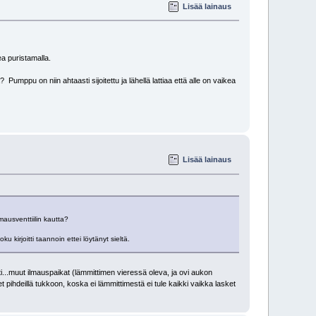
Lisää lainaus
a puristamalla.
ppu on niin ahtaasti sijoitettu ja lähellä lattiaa että alle on vaikea
Lisää lainaus
ausventtiilin kautta?
 kirjoitti taannoin ettei löytänyt sieltä.
i...muut ilmauspaikat (lämmittimen vieressä oleva, ja ovi aukon
 pihdeillä tukkoon, koska ei lämmittimestä ei tule kaikki vaikka lasket