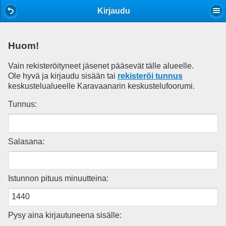
Mobile View
Kirjaudu
Huom!
Vain rekisteröityneet jäsenet pääsevät tälle alueelle.
Ole hyvä ja kirjaudu sisään tai
rekisteröi tunnus
keskustelualueelle Karavaanarin keskustelufoorumi.
Tunnus:
Salasana:
Istunnon pituus minuutteina:
Pysy aina kirjautuneena sisälle: