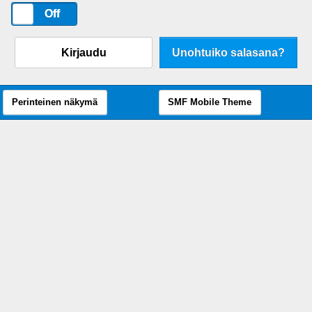
On
Off
Kirjaudu
Unohtuiko salasana?
Perinteinen näkymä
SMF Mobile Theme