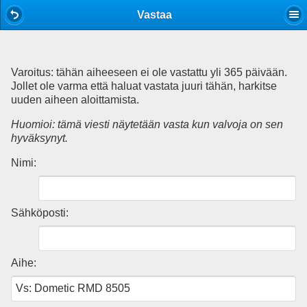
Mobile View
Vastaa
Varoitus: tähän aiheeseen ei ole vastattu yli 365 päivään.
Jollet ole varma että haluat vastata juuri tähän, harkitse
uuden aiheen aloittamista.
Huomioi: tämä viesti näytetään vasta kun valvoja on sen
hyväksynyt.
Nimi:
Sähköposti:
Aihe: