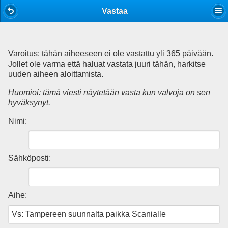
Mobile View
Vastaa
Varoitus: tähän aiheeseen ei ole vastattu yli 365 päivään.
Jollet ole varma että haluat vastata juuri tähän, harkitse
uuden aiheen aloittamista.
Huomioi: tämä viesti näytetään vasta kun valvoja on sen
hyväksynyt.
Nimi:
Sähköposti:
Aihe: