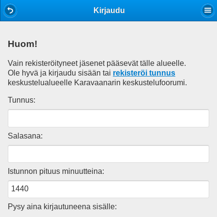
Mobile View
Kirjaudu
Huom!
Vain rekisteröityneet jäsenet pääsevät tälle alueelle.
Ole hyvä ja kirjaudu sisään tai
rekisteröi tunnus
keskustelualueelle Karavaanarin keskustelufoorumi.
Tunnus:
Salasana:
Istunnon pituus minuutteina:
Pysy aina kirjautuneena sisälle: