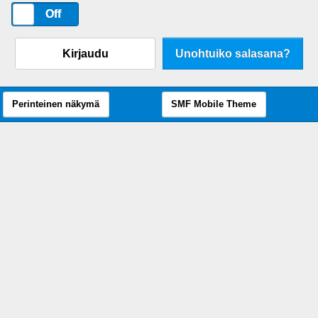
On
Off
Kirjaudu
Unohtuiko salasana?
Perinteinen näkymä
SMF Mobile Theme