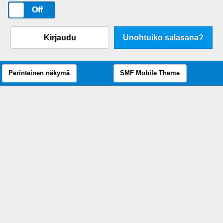
On
Off
Kirjaudu
Unohtuiko salasana?
Perinteinen näkymä
SMF Mobile Theme