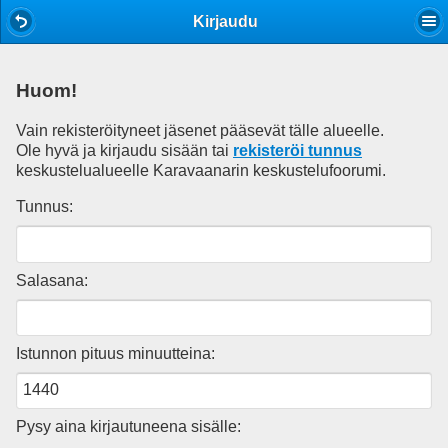
Mobile View
Kirjaudu
Huom!
Vain rekisteröityneet jäsenet pääsevät tälle alueelle.
Ole hyvä ja kirjaudu sisään tai
rekisteröi tunnus
keskustelualueelle Karavaanarin keskustelufoorumi.
Tunnus:
Salasana:
Istunnon pituus minuutteina:
Pysy aina kirjautuneena sisälle: