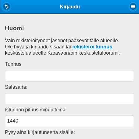
Mobile View
Kirjaudu
Huom!
Vain rekisteröityneet jäsenet pääsevät tälle alueelle.
Ole hyvä ja kirjaudu sisään tai
rekisteröi tunnus
keskustelualueelle Karavaanarin keskustelufoorumi.
Tunnus:
Salasana:
Istunnon pituus minuutteina:
Pysy aina kirjautuneena sisälle: