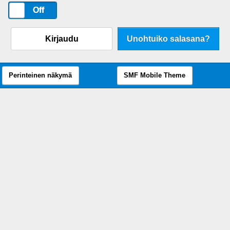
On
Off
Kirjaudu
Unohtuiko salasana?
Perinteinen näkymä
SMF Mobile Theme