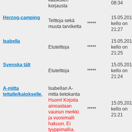
08:34
korjausta
Herzog-camping
15.05.20
Telttoja sekä
*****
kello on
muuta tarviketta
21:27
Isabella
15.05.20
Etutelttoja
*****
kello on
21:25
Svenska tält
15.05.20
Etutelttoja
*****
kello on
21:24
A-mitta
Isabellan A-
teltalle/katokselle.
mitta tietokanta
Huom! Kirjoita
15.05.20
ainoastaan
*****
kello on
vaunun merkki
21:21
ja vuosimalli
hakuun. Ei
tyyppimallia.