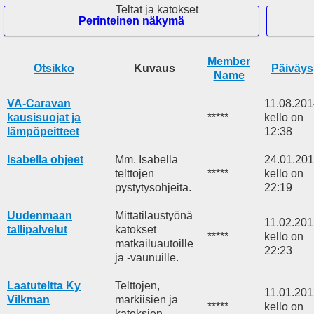
Teltat ja katokset
Perinteinen näkymä
Member
Hei Vieras
Otsikko
Kuvaus
Päiväys
Name
Etusivu
VA-Caravan
11.08.20
Haku
kausisuojat ja
*****
kello on
Tuoreita viestejä
lämpöpeitteet
12:38
Rekisteröidy
Kirjaudu
Isabella ohjeet
Mm. Isabella
24.01.20
Mobile View
telttojen
*****
kello on
pystytysohjeita.
22:19
Uudenmaan
Mittatilaustyönä
11.02.20
tallipalvelut
katokset
*****
kello on
matkailuautoille
22:23
ja -vaunuille.
Laatuteltta Ky
Telttojen,
11.01.20
Vilkman
markiisien ja
*****
kello on
katoksien