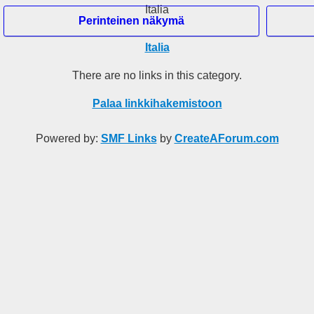
Italia
Perinteinen näkymä
Italia
Hei Vieras
There are no links in this category.
Etusivu
Palaa linkkihakemistoon
Haku
Tuoreita viestejä
Rekisteröidy
Powered by:
SMF Links
by
CreateAForum.com
Kirjaudu
Mobile View