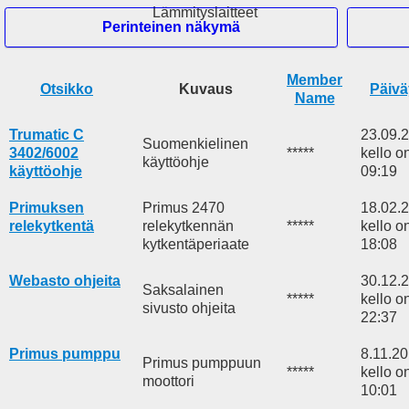
Lämmityslaitteet
Perinteinen näkymä
Member
Hei Vieras
Otsikko
Kuvaus
Päivä
Name
Etusivu
Trumatic C
23.09.
Haku
Suomenkielinen
3402/6002
*****
kello o
Tuoreita viestejä
käyttöohje
käyttöohje
09:19
Rekisteröidy
Kirjaudu
Primuksen
Primus 2470
18.02.
Mobile View
relekytkentä
relekytkennän
*****
kello o
kytkentäperiaate
18:08
Webasto ohjeita
30.12.
Saksalainen
*****
kello o
sivusto ohjeita
22:37
Primus pumppu
8.11.2
Primus pumppuun
*****
kello o
moottori
10:01