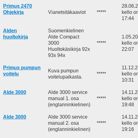
Primus 2470
28.06.
Ohjekirja
Vianetsitäkaaviot
*****
kello o
17:44
Alden
Suomenkielinen
huoltokirja
Alde Compact
1.05.2
3000
*****
kello o
Huoltokäsikirja 92x
22:07
93x 94x
Primus pumpun
11.12.
Kuva pumpun
voitelu
*****
kello o
voitelupaikasta.
10:31
Alde 3000
Alde 3000 service
14.11.
manual 1. osa
*****
kello o
(englanninkielinen)
19:48
Alde 3000
Alde 3000 service
14.11.
manual 2. osa
*****
kello o
(englanninkielinen)
19:16