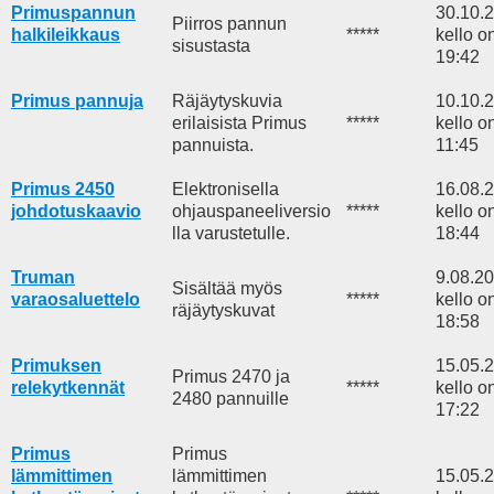
Primuspannun
30.10.
Piirros pannun
halkileikkaus
*****
kello o
sisustasta
19:42
Primus pannuja
Räjäytyskuvia
10.10.
erilaisista Primus
*****
kello o
pannuista.
11:45
Primus 2450
Elektronisella
16.08.
johdotuskaavio
ohjauspaneeliversio
*****
kello o
lla varustetulle.
18:44
Truman
9.08.2
Sisältää myös
varaosaluettelo
*****
kello o
räjäytyskuvat
18:58
Primuksen
15.05.
Primus 2470 ja
relekytkennät
*****
kello o
2480 pannuille
17:22
Primus
Primus
lämmittimen
lämmittimen
15.05.