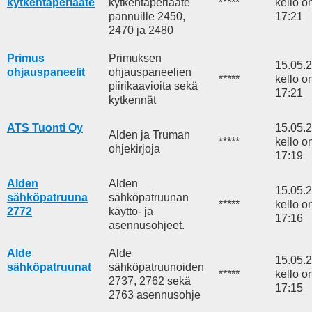
kytkentäperiaate
kytkentäperiaate
*****
kello o
pannuille 2450,
17:21
2470 ja 2480
Primus
Primuksen
15.05.
ohjauspaneelit
ohjauspaneelien
*****
kello o
piirikaavioita sekä
17:21
kytkennät
ATS Tuonti Oy
15.05.
Alden ja Truman
*****
kello o
ohjekirjoja
17:19
Alden
Alden
15.05.
sähköpatruuna
sähköpatruunan
*****
kello o
2772
käytto- ja
17:16
asennusohjeet.
Alde
Alde
15.05.
sähköpatruunat
sähköpatruunoiden
*****
kello o
2737, 2762 sekä
17:15
2763 asennusohje