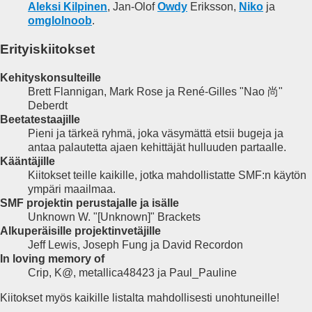
Aleksi Kilpinen
, Jan-Olof
Owdy
Eriksson,
Niko
ja
omglolnoob
.
Erityiskiitokset
Kehityskonsulteille
Brett Flannigan, Mark Rose ja René-Gilles "Nao 尚"
Deberdt
Beetatestaajille
Pieni ja tärkeä ryhmä, joka väsymättä etsii bugeja ja
antaa palautetta ajaen kehittäjät hulluuden partaalle.
Kääntäjille
Kiitokset teille kaikille, jotka mahdollistatte SMF:n käytön
ympäri maailmaa.
SMF projektin perustajalle ja isälle
Unknown W. "[Unknown]" Brackets
Alkuperäisille projektinvetäjille
Jeff Lewis, Joseph Fung ja David Recordon
In loving memory of
Crip, K@, metallica48423 ja Paul_Pauline
Kiitokset myös kaikille listalta mahdollisesti unohtuneille!