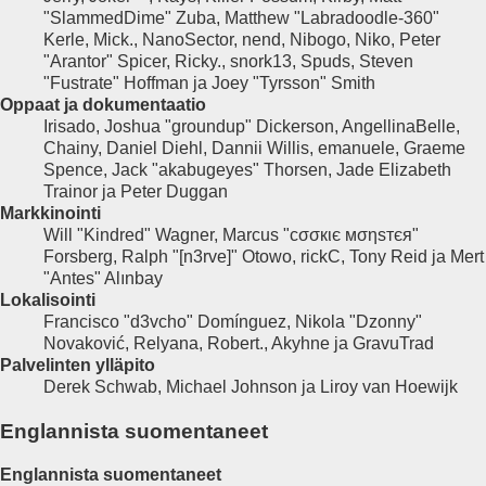
"SlammedDime" Zuba, Matthew "Labradoodle-360"
Kerle, Mick., NanoSector, nend, Nibogo, Niko, Peter
"Arantor" Spicer, Ricky., snork13, Spuds, Steven
"Fustrate" Hoffman ja Joey "Tyrsson" Smith
Oppaat ja dokumentaatio
Irisado, Joshua "groundup" Dickerson, AngellinaBelle,
Chainy, Daniel Diehl, Dannii Willis, emanuele, Graeme
Spence, Jack "akabugeyes" Thorsen, Jade Elizabeth
Trainor ja Peter Duggan
Markkinointi
Will "Kindred" Wagner, Marcus "cσσкιє мσηѕтєя"
Forsberg, Ralph "[n3rve]" Otowo, rickC, Tony Reid ja Mert
"Antes" Alınbay
Lokalisointi
Francisco "d3vcho" Domínguez, Nikola "Dzonny"
Novaković, Relyana, Robert., Akyhne ja GravuTrad
Palvelinten ylläpito
Derek Schwab, Michael Johnson ja Liroy van Hoewijk
Englannista suomentaneet
Englannista suomentaneet