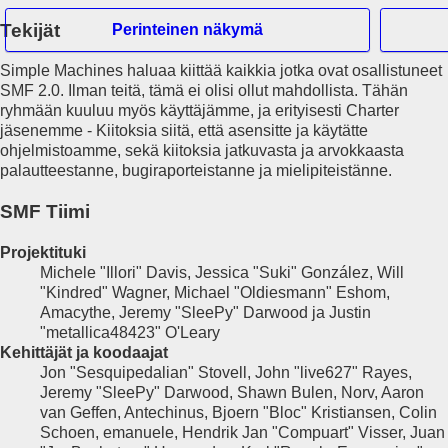
Tekijät
Perinteinen näkymä
Simple Machines haluaa kiittää kaikkia jotka ovat osallistuneet
Hei Vieras
SMF 2.0. Ilman teitä, tämä ei olisi ollut mahdollista. Tähän
ryhmään kuuluu myös käyttäjämme, ja erityisesti Charter
jäsenemme - Kiitoksia siitä, että asensitte ja käytätte
Etusivu
ohjelmistoamme, sekä kiitoksia jatkuvasta ja arvokkaasta
Haku
palautteestanne, bugiraporteistanne ja mielipiteistänne.
Tuoreita viestejä
Rekisteröidy
SMF Tiimi
Kirjaudu
Projektituki
Michele "Illori" Davis, Jessica "Suki" González, Will
"Kindred" Wagner, Michael "Oldiesmann" Eshom,
Amacythe, Jeremy "SleePy" Darwood ja Justin
"metallica48423" O'Leary
Kehittäjät ja koodaajat
Jon "Sesquipedalian" Stovell, John "live627" Rayes,
Jeremy "SleePy" Darwood, Shawn Bulen, Norv, Aaron
van Geffen, Antechinus, Bjoern "Bloc" Kristiansen, Colin
Schoen, emanuele, Hendrik Jan "Compuart" Visser, Juan