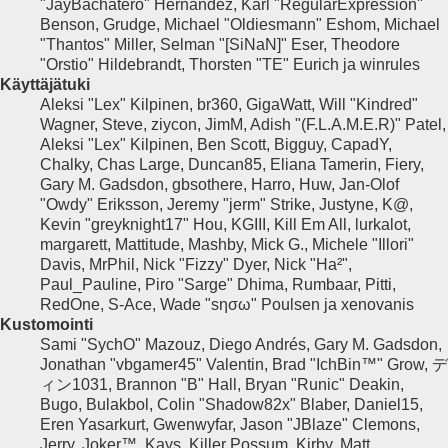
"JayBachatero" Hernandez, Karl "RegularExpression"
Benson, Grudge, Michael "Oldiesmann" Eshom, Michael
"Thantos" Miller, Selman "[SiNaN]" Eser, Theodore
"Orstio" Hildebrandt, Thorsten "TE" Eurich ja winrules
Käyttäjätuki
Aleksi "Lex" Kilpinen, br360, GigaWatt, Will "Kindred"
Wagner, Steve, ziycon, JimM, Adish "(F.L.A.M.E.R)" Patel,
Aleksi "Lex" Kilpinen, Ben Scott, Bigguy, CapadY,
Chalky, Chas Large, Duncan85, Eliana Tamerin, Fiery,
Gary M. Gadsdon, gbsothere, Harro, Huw, Jan-Olof
"Owdy" Eriksson, Jeremy "jerm" Strike, Justyne, K@,
Kevin "greyknight17" Hou, KGIII, Kill Em All, lurkalot,
margarett, Mattitude, Mashby, Mick G., Michele "Illori"
Davis, MrPhil, Nick "Fizzy" Dyer, Nick "Ha²",
Paul_Pauline, Piro "Sarge" Dhima, Rumbaar, Pitti,
RedOne, S-Ace, Wade "sησω" Poulsen ja xenovanis
Kustomointi
Sami "SychO" Mazouz, Diego Andrés, Gary M. Gadsdon,
Jonathan "vbgamer45" Valentin, Brad "IchBin™" Grow, デ
ィン1031, Brannon "B" Hall, Bryan "Runic" Deakin,
Bugo, Bulakbol, Colin "Shadow82x" Blaber, Daniel15,
Eren Yasarkurt, Gwenwyfar, Jason "JBlaze" Clemons,
Jerry, Joker™, Kays, Killer Possum, Kirby, Matt