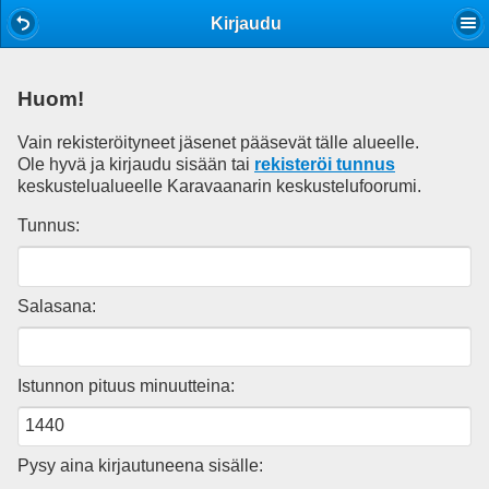
Mobile View
Kirjaudu
Huom!
Vain rekisteröityneet jäsenet pääsevät tälle alueelle.
Ole hyvä ja kirjaudu sisään tai
rekisteröi tunnus
keskustelualueelle Karavaanarin keskustelufoorumi.
Tunnus:
Salasana:
Istunnon pituus minuutteina:
Pysy aina kirjautuneena sisälle: