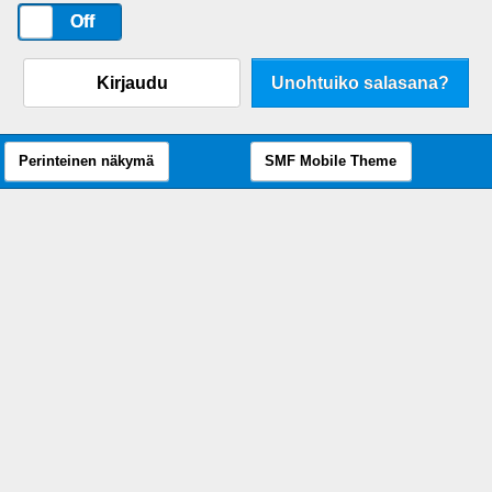
On
Off
Kirjaudu
Unohtuiko salasana?
Perinteinen näkymä
SMF Mobile Theme