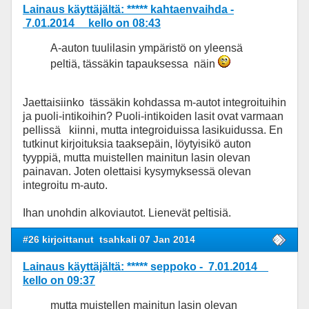
Lainaus käyttäjältä: ***** kahtaenvaihda -
7.01.2014 kello on 08:43
A-auton tuulilasin ympäristö on yleensä
peltiä, tässäkin tapauksessa näin
Jaettaisiinko tässäkin kohdassa m-autot integroituihin
ja puoli-intikoihin? Puoli-intikoiden lasit ovat varmaan
pellissä kiinni, mutta integroiduissa lasikuidussa. En
tutkinut kirjoituksia taaksepäin, löytyisikö auton
tyyppiä, mutta muistellen mainitun lasin olevan
painavan. Joten olettaisi kysymyksessä olevan
integroitu m-auto.
Ihan unohdin alkoviautot. Lienevät peltisiä.
#26 kirjoittanut
tsahkali 07 Jan 2014
Lainaus käyttäjältä: ***** seppoko - 7.01.2014
kello on 09:37
mutta muistellen mainitun lasin olevan