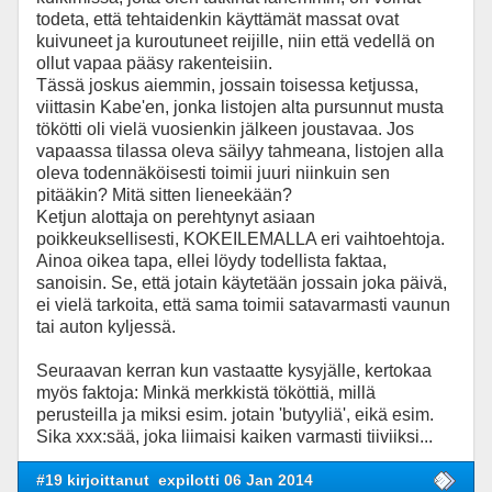
todeta, että tehtaidenkin käyttämät massat ovat
kuivuneet ja kuroutuneet reijille, niin että vedellä on
ollut vapaa pääsy rakenteisiin.
Tässä joskus aiemmin, jossain toisessa ketjussa,
viittasin Kabe'en, jonka listojen alta pursunnut musta
tökötti oli vielä vuosienkin jälkeen joustavaa. Jos
vapaassa tilassa oleva säilyy tahmeana, listojen alla
oleva todennäköisesti toimii juuri niinkuin sen
pitääkin? Mitä sitten lieneekään?
Ketjun alottaja on perehtynyt asiaan
poikkeuksellisesti, KOKEILEMALLA eri vaihtoehtoja.
Ainoa oikea tapa, ellei löydy todellista faktaa,
sanoisin. Se, että jotain käytetään jossain joka päivä,
ei vielä tarkoita, että sama toimii satavarmasti vaunun
tai auton kyljessä.
Seuraavan kerran kun vastaatte kysyjälle, kertokaa
myös faktoja: Minkä merkkistä tököttiä, millä
perusteilla ja miksi esim. jotain 'butyyliä', eikä esim.
Sika xxx:sää, joka liimaisi kaiken varmasti tiiviiksi...
#19 kirjoittanut
expilotti 06 Jan 2014