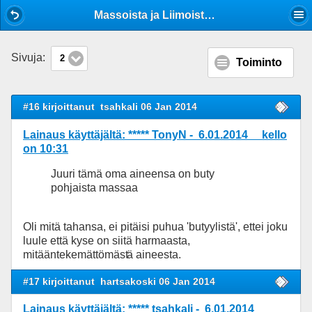
Mobile View
Massoista ja Liimoista + Käytöstä
Sivuja:
2
Toiminto
#16 kirjoittanut
tsahkali 06 Jan 2014
Lainaus käyttäjältä: ***** TonyN - 6.01.2014 kello
on 10:31
Juuri tämä oma aineensa on buty
pohjaista massaa
Oli mitä tahansa, ei pitäisi puhua 'butyylistä', ettei joku
luule että kyse on siitä harmaasta,
mitääntekemättömäst
ä aineesta.
#17 kirjoittanut
hartsakoski 06 Jan 2014
Lainaus käyttäjältä: ***** tsahkali - 6.01.2014