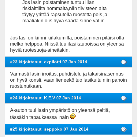
Jos lasin poistaminen tuntuu liian
riskialttiilta hommalta,niin tiivisteen alta
täytyy yrittää rapsutella ruostetta pois ja
maaliakin olis hyvä saada sinne väliin.
Jos lasi on kiinni kiilakumilla, poistaminen pitäisi olla
melko helppoa. Niissä tuulilasikaupoissa on yleensä
hyviä ruotesuoja-aineitakin.
#23 kirjoittanut
expilotti 07 Jan 2014
Varmasti lasin irroitus, puhdistelu ja takaisinasennus
on hyvä konsti, vaan lieneekö tuo lasikuitu niin pahoin
ruostunutkaan.
#24 kirjoittanut
K.E.V 07 Jan 2014
A-auton tuulilasin ympäristö on yleensä peltiä,
tässäkin tapauksessa näin
#25 kirjoittanut
seppoko 07 Jan 2014