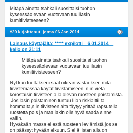
Mitäpä ainetta tsahkali suosittaisi tuohon
kyseessäolevaan vuotavaan tuulilasin
kumitiivisteeseen?
#20 kirjoittanut
jorma 06 Jan 2014
Lainaus käyttäjältä: ***** expilotti - 6.01.2014
kello on 21:11
Mitäpä ainetta tsahkali suosittaisi tuohon
kyseessäolevaan vuotavaan tuulilasin
kumitiivisteeseen?
Nyt kun luullakseni saat oikean vastauksen mitä
tiivistemassaa käytät tiivistämiseen, niin vielä
korostaisin tiivisteen alla olevan ruosteen poistamista.
Jos lasin poistaminen tuntuu liian riskialttiilta
hommalta,niin tiivisteen alta täytyy yrittää rapsutella
ruostetta pois ja maaliakin olis hyvä saada sinne
väliin.
Hyväkään massa ei estä ruosteen leviämistä jos se
on päässyt hyvään alkuun. Siellä listan alla on