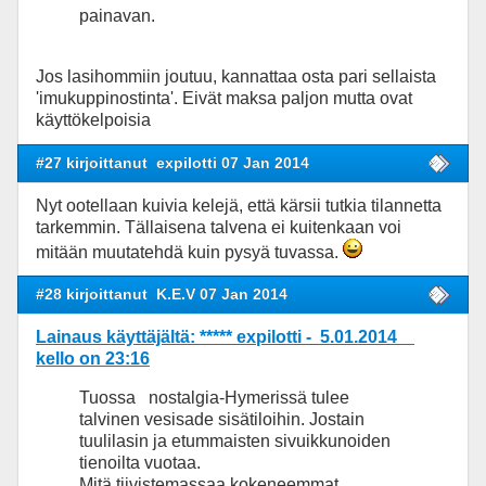
painavan.
Jos lasihommiin joutuu, kannattaa osta pari sellaista
'imukuppinostinta'. Eivät maksa paljon mutta ovat
käyttökelpoisia
#27 kirjoittanut
expilotti 07 Jan 2014
Nyt ootellaan kuivia kelejä, että kärsii tutkia tilannetta
tarkemmin. Tällaisena talvena ei kuitenkaan voi
mitään muutatehdä kuin pysyä tuvassa.
#28 kirjoittanut
K.E.V 07 Jan 2014
Lainaus käyttäjältä: ***** expilotti - 5.01.2014
kello on 23:16
Tuossa
nostalgia-Hymerissä
tulee
talvinen vesisade sisätiloihin. Jostain
tuulilasin ja etummaisten sivuikkunoiden
tienoilta vuotaa.
Mitä tiivistemassaa kokeneemmat