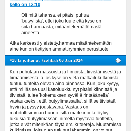
kello on 13:10
Oli mitä tahansa, ei pitäisi puhua
'butyylistä', ettei joku luule että kyse on
siitä harmaasta, mitääntekemättömäst
ä
aineesta.
Aika karkeasti yleistetty,harmaa mitääntekemätön
aine kun on tiettyjen ammattiryhmien perustuote.
#18 kirjoittanut
tsahkali 06 Jan 2014
Kun puhutaan massoista ja liimoista, tiivistämisestä ja
liimaamisesta ja jos kyse on vielä matkailukulkimista,
tuntuu tunteita olevan aina pinnassa. Kun joku kysyy,
että milläs se uusi kattoluukku nyt pitäisi kiinnittää ja
tiivistää, tulee 'kokemuksen syvällä rintaäänellä'
vastaukseksi, että 'butyylimassalla', sillä se tiivistää
hyvin ja pysyy joustavana. Vastaus on
mahdollisimman huono, sillä markkinoilta löytyy
lukuisia 'butyylimassan' nimellä myytäviä tuotteita,
jotka eivät mitenkään täytä em. kriteerejä. Muutamissa
kulkimissa, joita olen tutkinut lähemmin, on voinut