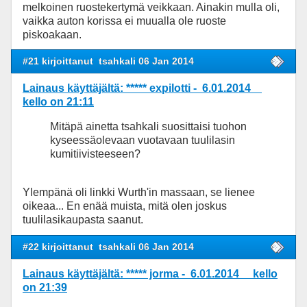
melkoinen ruostekertymä veikkaan. Ainakin mulla oli,
vaikka auton korissa ei muualla ole ruoste
piskoakaan.
#21 kirjoittanut
tsahkali 06 Jan 2014
Lainaus käyttäjältä: ***** expilotti - 6.01.2014
kello on 21:11
Mitäpä ainetta tsahkali suosittaisi tuohon
kyseessäolevaan vuotavaan tuulilasin
kumitiivisteeseen?
Ylempänä oli linkki Wurth'in massaan, se lienee
oikeaa... En enää muista, mitä olen joskus
tuulilasikaupasta saanut.
#22 kirjoittanut
tsahkali 06 Jan 2014
Lainaus käyttäjältä: ***** jorma - 6.01.2014 kello
on 21:39