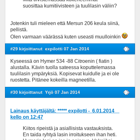
suosittaa kumitiivisteen ja tuulilasin väliin?
Jotenkin tuli mieleen että Mersun 206 keula siinä,
pellistä.
Olen varmaan väärässä kuten useasti muulloinkin
#29 kirjoittanut
expilotti 07 Jan 2014
Kyseessä on Hymer 534 -88 Citroenin ( fiatin )
alustalla. Kävin tuolla sateessa koputtelemassa
tuulilasin ympäryksiä. Kopisevat kuidulle ja ei ole
ruostetta. Pitänee kokeilla magneetilla.
#30 kirjoittanut
Yrjö 07 Jan 2014
Lainaus käyttäjältä: ***** expilotti - 6.01.2014
kello on 12:47
Kiitos ripeistä ja asiallisista vastauksista.
En taida ryhtyä lasin irroitukseen ihan heti.