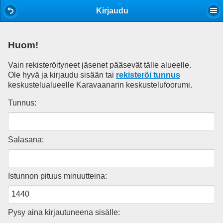
Mobile View
Kirjaudu
Huom!
Vain rekisteröityneet jäsenet pääsevät tälle alueelle.
Ole hyvä ja kirjaudu sisään tai
rekisteröi tunnus
keskustelualueelle Karavaanarin keskustelufoorumi.
Tunnus:
Salasana:
Istunnon pituus minuutteina:
Pysy aina kirjautuneena sisälle: