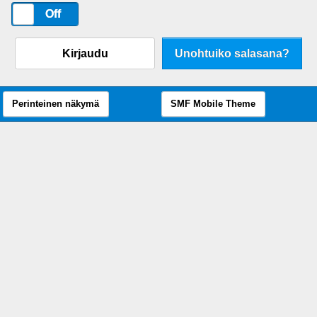
On
Off
Kirjaudu
Unohtuiko salasana?
Perinteinen näkymä
SMF Mobile Theme