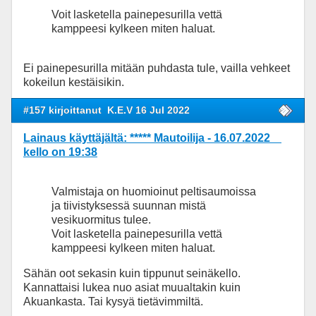
Voit lasketella painepesurilla vettä
kamppeesi kylkeen miten haluat.
Ei painepesurilla mitään puhdasta tule, vailla vehkeet
kokeilun kestäisikin.
#157 kirjoittanut
K.E.V 16 Jul 2022
Lainaus käyttäjältä: ***** Mautoilija - 16.07.2022
kello on 19:38
Valmistaja on huomioinut peltisaumoissa
ja tiivistyksessä suunnan mistä
vesikuormitus tulee.
Voit lasketella painepesurilla vettä
kamppeesi kylkeen miten haluat.
Sähän oot sekasin kuin tippunut seinäkello.
Kannattaisi lukea nuo asiat muualtakin kuin
Akuankasta. Tai kysyä tietävimmiltä.