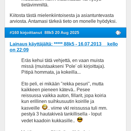
tietävimmiltä.
Kiitosta tästä mielenkiintoisesta ja asiantuntevasta
arviosta. Antamasi tärkeä tieto on monelle hyödyksi.
#160 kirjoittanut
88k5 20 Aug 2025
Lainaus käyttäjältä: ***** 88k5 - 16.07.2013 kello
on 22:09
Eräs kehui tätä vehjettä, en vaan muista
missä (muistaakseni 'Pole' oli kirjoittaja).
Pitipä hommata, ja kokeilla...
Eto peli, ei mikään "rekka pesuri", mutta
kaikkeen pieneen kätevä.. Pesee
reissussa vaikka auton, fillarit, jopa koiria
kun erillinen suihkusuutin koirille ja
kasveille
.. viime vkl reissussa tuli mm.
pestyä 3 hautakiveä tankillisella - loput
vedet kaadoin kukkasille..