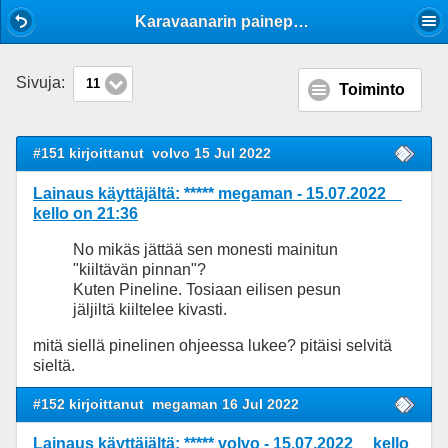
Mobile View
Karavaanarin painepesuri
Sivuja:
11
Toiminto
#151 kirjoittanut
volvo 15 Jul 2022
Lainaus käyttäjältä: ***** megaman - 15.07.2022
kello on 21:36
No mikäs jättää sen monesti mainitun
"kiiltävän pinnan"?
Kuten Pineline. Tosiaan eilisen pesun
jäljiltä kiiltelee kivasti.
mitä siellä pinelinen ohjeessa lukee? pitäisi selvitä
sieltä.
#152 kirjoittanut
megaman 16 Jul 2022
Lainaus käyttäjältä: ***** volvo - 15.07.2022 kello