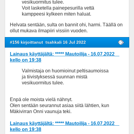
vesikuormitus tulee.
Voit lasketella painepesurilla vettä
kamppeesi kylkeen miten haluat.
Helvata sentään, sulta on bannit ohi, harmi. Täällä on
ollut mukava ilmapiiri vissiin vuoden.
#156 kirjoittanut
tsahkali 16 Jul 2022
Lainaus käyttäjältä: ***** Mautoilija - 16.07.2022
kello on 19:38
Valmistaja on huomioinut peltisaumoissa
ja tiivistyksessä suunnan mistä
vesikuormitus tulee.
Enpä ole moista vielä nähnyt.
Olen sentään seurannut asiaa siitä lähtien, kun
Mäkivirran Onni vaunuja teki.
Lainaus käyttäjältä: ***** Mautoilija - 16.07.2022
kello on 19:38