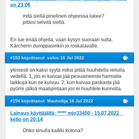
on 23:06
mitä siellä pinelinen ohjeessa lukee?
pitäisi selvitä sieltä.
En lue enää ohjeita, vaan kysyn suoraan sulta.
Kärcherin dumppasinkin jo roskalavalle.
#153 kirjoittanut
volvo 16 Jul 2022
yleisesti on kaksi syytä miksi pitää huuhdella reilulla
vedellä. 1, jos ei kuivaa jää pesuaineesta harmaita
laikkuja kun se kuivuu. 2, kun kuivaa paskasta jää
pyörre jälkiä maalipintaan jos ei huuhtele kunnolla.
#154 kirjoittanut
Mautoilija 16 Jul 2022
Lainaus käyttäjältä: ***** mjo33400 - 15.07.2022
kello on 20:14
Onko sinulla kaikki kotona?