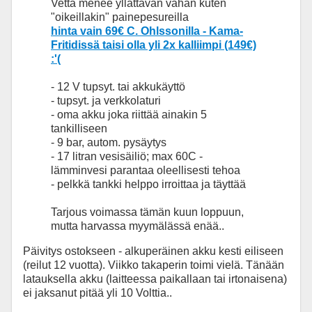
Vettä menee yllättävän vähän kuten
"oikeillakin" painepesureilla
hinta vain 69€ C. Ohlssonilla - Kama-
Fritidissä taisi olla yli 2x kalliimpi (149€)
:'(
- 12 V tupsyt. tai akkukäyttö
- tupsyt. ja verkkolaturi
- oma akku joka riittää ainakin 5
tankilliseen
- 9 bar, autom. pysäytys
- 17 litran vesisäiliö; max 60C -
lämminvesi parantaa oleellisesti tehoa
- pelkkä tankki helppo irroittaa ja täyttää
Tarjous voimassa tämän kuun loppuun,
mutta harvassa myymälässä enää..
Päivitys ostokseen - alkuperäinen akku kesti eiliseen
(reilut 12 vuotta). Viikko takaperin toimi vielä. Tänään
latauksella akku (laitteessa paikallaan tai irtonaisena)
ei jaksanut pitää yli 10 Volttia..