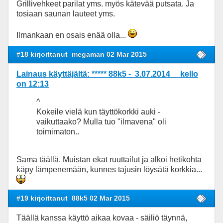
Grillivehkeet parilat yms. myös kätevää putsata. Ja
tosiaan saunan lauteet yms.
Ilmankaan en osais enää olla...
#18 kirjoittanut
megaman 02 Mar 2015
Lainaus käyttäjältä: ***** 88k5 - 3.07.2014 kello
on 12:13
^
Kokeile vielä kun täyttökorkki auki -
vaikuttaako? Mulla tuo "ilmavena" oli
toimimaton..
Sama täällä. Muistan ekat ruuttailut ja alkoi hetikohta
käpy lämpenemään, kunnes tajusin löysätä korkkia...
#19 kirjoittanut
88k5 02 Mar 2015
Täällä kanssa käyttö aikaa kovaa - säiliö täynnä,