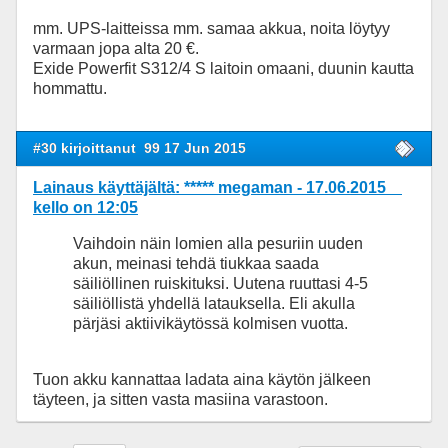
mm. UPS-laitteissa mm. samaa akkua, noita löytyy
varmaan jopa alta 20 €.
Exide Powerfit S312/4 S laitoin omaani, duunin kautta
hommattu.
#30 kirjoittanut
99 17 Jun 2015
Lainaus käyttäjältä: ***** megaman - 17.06.2015
kello on 12:05
Vaihdoin näin lomien alla pesuriin uuden
akun, meinasi tehdä tiukkaa saada
säiliöllinen ruiskituksi. Uutena ruuttasi 4-5
säiliöllistä yhdellä latauksella. Eli akulla
pärjäsi aktiivikäytössä kolmisen vuotta.
Tuon akku kannattaa ladata aina käytön jälkeen
täyteen, ja sitten vasta masiina varastoon.