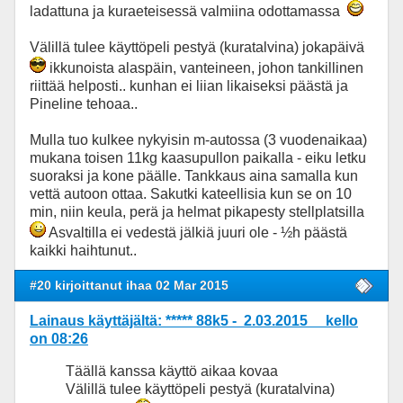
ladattuna ja kuraeteisessä valmiina odottamassa
Välillä tulee käyttöpeli pestyä (kuratalvina) jokapäivä
ikkunoista alaspäin, vanteineen, johon tankillinen
riittää helposti.. kunhan ei liian likaiseksi päästä ja
Pineline tehoaa..
Mulla tuo kulkee nykyisin m-autossa (3 vuodenaikaa)
mukana toisen 11kg kaasupullon paikalla - eiku letku
suoraksi ja kone päälle. Tankkaus aina samalla kun
vettä autoon ottaa. Sakutki kateellisia kun se on 10
min, niin keula, perä ja helmat pikapesty stellplatsilla
Asvaltilla ei vedestä jälkiä juuri ole - ½h päästä
kaikki haihtunut..
#20 kirjoittanut ihaa 02 Mar 2015
Lainaus käyttäjältä: ***** 88k5 - 2.03.2015 kello
on 08:26
Täällä kanssa käyttö aikaa kovaa
Välillä tulee käyttöpeli pestyä (kuratalvina)