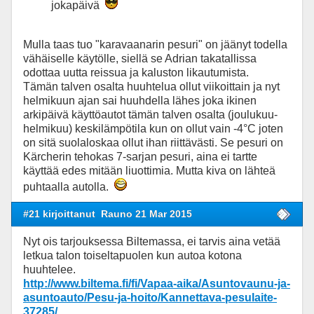
jokapäivä
Mulla taas tuo "karavaanarin pesuri" on jäänyt todella
vähäiselle käytölle, siellä se Adrian takatallissa
odottaa uutta reissua ja kaluston likautumista.
Tämän talven osalta huuhtelua ollut viikoittain ja nyt
helmikuun ajan sai huuhdella lähes joka ikinen
arkipäivä käyttöautot tämän talven osalta (joulukuu-
helmikuu) keskilämpötila kun on ollut vain -4°C joten
on sitä suolaloskaa ollut ihan riittävästi. Se pesuri on
Kärcherin tehokas 7-sarjan pesuri, aina ei tartte
käyttää edes mitään liuottimia. Mutta kiva on lähteä
puhtaalla autolla.
#21 kirjoittanut
Rauno 21 Mar 2015
Nyt ois tarjouksessa Biltemassa, ei tarvis aina vetää
letkua talon toiseltapuolen kun autoa kotona
huuhtelee.
http://www.biltema.fi/fi/Vapaa-aika/Asuntovaunu-ja-
asuntoauto/Pesu-ja-hoito/Kannettava-pesulaite-
37285/