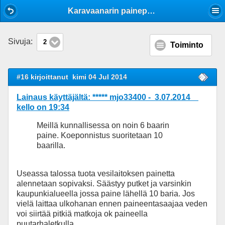
Mobile View
Karavaanarin painepesuri
Sivuja:
2
Toiminto
#16 kirjoittanut
kimi 04 Jul 2014
Lainaus käyttäjältä: ***** mjo33400 - 3.07.2014
kello on 19:34
Meillä kunnallisessa on noin 6 baarin
paine. Koeponnistus suoritetaan 10
baarilla.
Useassa talossa tuota vesilaitoksen painetta
alennetaan sopivaksi. Säästyy putket ja varsinkin
kaupunkialueella jossa paine lähellä 10 baria. Jos
vielä laittaa ulkohanan ennen paineentasaajaa veden
voi siirtää pitkiä matkoja ok paineella
puutarhaletkulla.