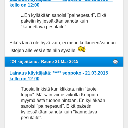
kello on 12:00
...En kylläkään sanoisi "painepesuri". Eikä
paketin kyljessäkään sanota kuin
"kannettava pesulaite".
Eikös tämä ole hyvä vain, ei mene kulkineen/vaunun
listojen alle vesi sitte niin syvälle
#24 kirjoittanut
Rauno 21 Mar 2015
Lainaus käyttäjältä: ***** seppoko - 21.03.2015
kello on 12:00
Tuosta linkistä kun klikkaa, niin "tuote
loppu". Mä sain viime viikolla Kuopion
myymälästä tuohon hintaan. En kylläkään
sanoisi "painepesuri". Eikä paketin
kyljessäkään sanota kuin "kannettava
pesulaite".