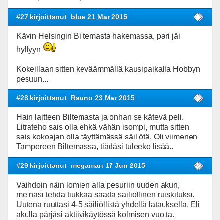
#27 kirjoittanut
blue 21 Mar 2015
Kävin Helsingin Biltemasta hakemassa, pari jäi
hyllyyn
Kokeillaan sitten keväämmällä kausipaikalla Hobbyn
pesuun...
#28 kirjoittanut
Rauno 23 Mar 2015
Hain laitteen Biltemasta ja onhan se kätevä peli.
Litrateho sais olla ehkä vähän isompi, mutta sitten
sais kokoajan olla täyttämässä säiliötä. Oli viimenen
Tampereen Biltemassa, tiädäsi tuleeko lisää..
#29 kirjoittanut
megaman 17 Jun 2015
Vaihdoin näin lomien alla pesuriin uuden akun,
meinasi tehdä tiukkaa saada säiliöllinen ruiskituksi.
Uutena ruuttasi 4-5 säiliöllistä yhdellä latauksella. Eli
akulla pärjäsi aktiivikäytössä kolmisen vuotta.