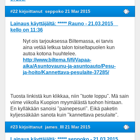
#22 kirjoittanut
seppoko 21 Mar 2015
Lainaus käyttäjältä: ***** Rauno - 21.03.2015
kello on 11:36
Nyt ois tarjouksessa Biltemassa, ei tarvis
aina vetää letkua talon toiseltapuolen kun
autoa kotona huuhtelee.
http://www.biltema.fi/fi/Vapaa-
aika/Asuntovaunu-ja-asuntoauto/Pesu-
ja-hoito/Kannettava-pesulaite-37285/
Tuosta linkistä kun klikkaa, niin "tuote loppu". Mä sain
viime viikolla Kuopion myymälästä tuohon hintaan.
En kylläkään sanoisi "painepesuri". Eikä paketin
kyljessäkään sanota kuin "kannettava pesulaite".
#23 kirjoittanut
james_III 21 Mar 2015
Lainaus käyttäjältä: ***** seppoko - 21.03.2015