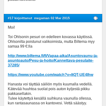
#17 kirjoittanut
megaman 02 Mar 2015
Moi!
Toi Ohlsonin pesuri on edelleen kovassa käytössä.
Ohlsonilta poistunut valikoimista, mutta Biltema myy
samaa 99 €:lla
http://www.biltema.fi/fi/Vapaa-aika/Asuntovaunu-ja-
asuntoauto/Pesu-ja-hoito/Kannettava-pesulaite-
37285/
https://www.youtube.com/watch?v=ltQT-UE4Ihw
Hanasta voi täyttää säiliön myös kuumalla vedellä.
Kätevää huuhtoa suolat pois auton kyljestä pikku
pakkasellakin.
Tulee käytettyä kesällä suihkuna vaunulla ollessa,
kun rantasaunassa on kantovesi. Vettä säästyy.