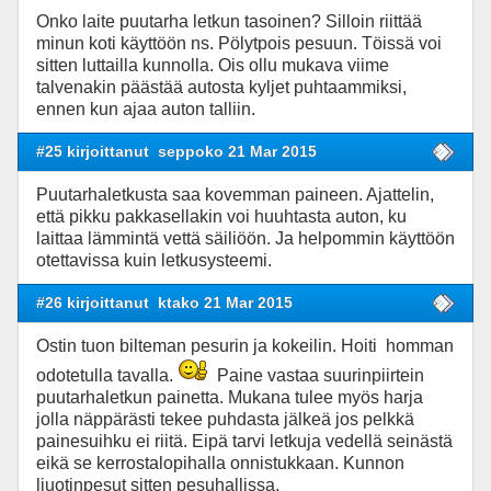
Onko laite puutarha letkun tasoinen? Silloin riittää
minun koti käyttöön ns. Pölytpois pesuun. Töissä voi
sitten luttailla kunnolla. Ois ollu mukava viime
talvenakin päästää autosta kyljet puhtaammiksi,
ennen kun ajaa auton talliin.
#25 kirjoittanut
seppoko 21 Mar 2015
Puutarhaletkusta saa kovemman paineen. Ajattelin,
että pikku pakkasellakin voi huuhtasta auton, ku
laittaa lämmintä vettä säiliöön. Ja helpommin käyttöön
otettavissa kuin letkusysteemi.
#26 kirjoittanut
ktako 21 Mar 2015
Ostin tuon bilteman pesurin ja kokeilin. Hoiti homman
odotetulla tavalla.
Paine vastaa suurinpiirtein
puutarhaletkun painetta. Mukana tulee myös harja
jolla näppärästi tekee puhdasta jälkeä jos pelkkä
painesuihku ei riitä. Eipä tarvi letkuja vedellä seinästä
eikä se kerrostalopihalla onnistukkaan. Kunnon
liuotinpesut sitten pesuhallissa.