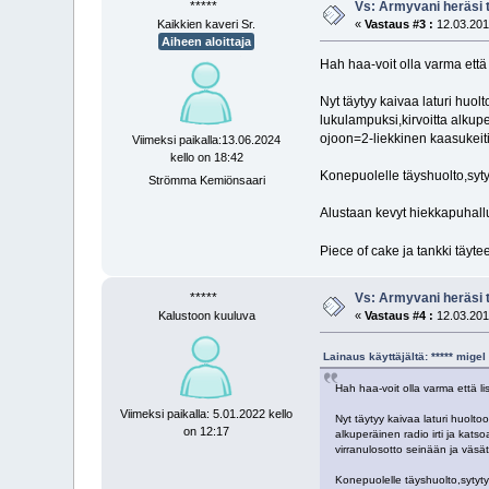
*****
Vs: Armyvani heräsi t
Kaikkien kaveri Sr.
«
Vastaus #3 :
12.03.2013
Aiheen aloittaja
Hah haa-voit olla varma että 
Nyt täytyy kaivaa laturi huo
lukulampuksi,kirvoitta alkuper
ojoon=2-liekkinen kaasukeitin
Viimeksi paikalla:13.06.2024
kello on 18:42
Konepuolelle täyshuolto,sytyt
Strömma Kemiönsaari
Alustaan kevyt hiekkapuhall
Piece of cake ja tankki täyteen j
*****
Vs: Armyvani heräsi t
Kalustoon kuuluva
«
Vastaus #4 :
12.03.2013
Lainaus käyttäjältä: ***** mig
Hah haa-voit olla varma että lis
Viimeksi paikalla: 5.01.2022 kello
Nyt täytyy kaivaa laturi huolto
on 12:17
alkuperäinen radio irti ja katso
virranulosotto seinään ja väsätä 
Konepuolelle täyshuolto,sytytys