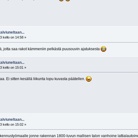
alviuneltaan...
 kello on 14:58 »
tä, jotta saa rakot kämmeniin pelkästä puusouvin ajatuksesta
alviuneltaan...
 kello on 15:01 »
aa. Ei sitten kesällä liikunta lopu kuvasta päätellen.
alviuneltaan...
 kello on 15:02 »
kennustyömaalle jonne rakennan 1800-luvun mallisen talon vanhoine lattialautoine