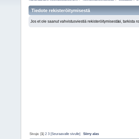
Tiedote rekisteröitymisestä
Jos et ole saanut vahvistusviestiä rekisteröitymisestä
si, tarkista 
Sivuja: [
1
]
2
3
[Seuraavalle sivulle]
Siirry alas