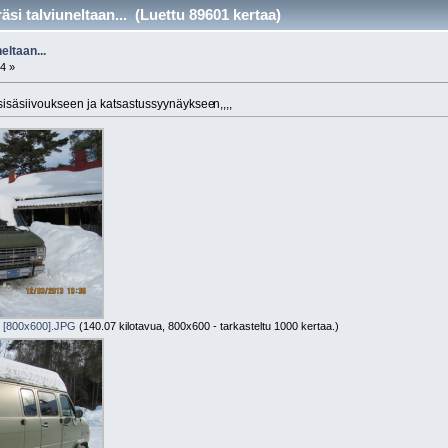
si talviuneltaan... (Luettu 89601 kertaa)
eltaan...
4 »
a sisäsiivoukseen ja katsastussyynäyksee
n,,,,
 [800x600].JPG
(140.07 kilotavua, 800x600 - tarkasteltu 1000 kertaa.)