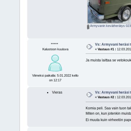
Armyvanin kevätherätys 023
*****
Vs: Armyvani heräsi t
Kalustoon kuuluva
«
Vastaus #1 :
12.03.2013
Ja muista laittaa se vetoko
Viimeksi paikalla: 5.01.2022 kello
on 12:17
Vieras
Vs: Armyvani heräsi t
«
Vastaus #2 :
12.03.2013
Komia peli. Saa vain tuon t
Miten on, kun jotenkin muist
Ei muuta kuin virheetön pape