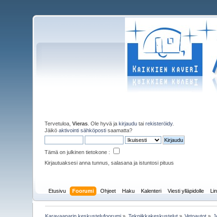
Tervetuloa,
Vieras
. Ole hyvä ja
kirjaudu
tai
rekisteröidy
.
Jäikö
aktivointi sähköposti
saamatta?
Tämä on julkinen tietokone :
Kirjautuaksesi anna tunnus, salasana ja istuntosi pituus
Etusivu
Foorumi
Ohjeet
Haku
Kalenteri
Viesti ylläpidolle
Lin
Karavaanarin keskustelufoorumi
»
Tekniikkakeskustelut
»
Vetoautot
»
J