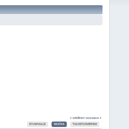
« edellinen
seuraava »
ETUSIVULLE
VASTAA
TULOSTUSVERSIO