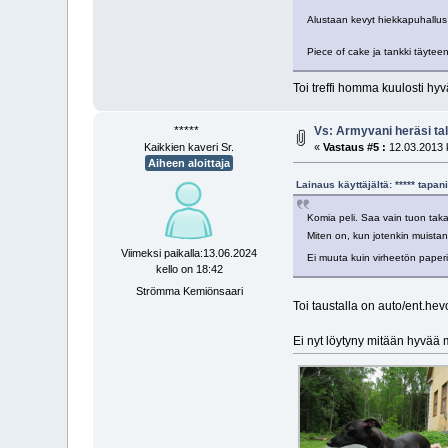
Alustaan kevyt hiekkapuhallus
Piece of cake ja tankki täyteen ja
Toi treffi homma kuulosti hyv
*****
Vs: Armyvani heräsi tal
Kaikkien kaveri Sr.
«
Vastaus #5 :
12.03.2013 k
Aiheen aloittaja
Lainaus käyttäjältä: ***** tap
Komia peli. Saa vain tuon tak
Miten on, kun jotenkin muistan
Viimeksi paikalla:13.06.2024
Ei muuta kuin virheetön paperi
kello on 18:42
Strömma Kemiönsaari
Toi taustalla on auto/ent.hev
Ei nyt löytyny mitään hyvää