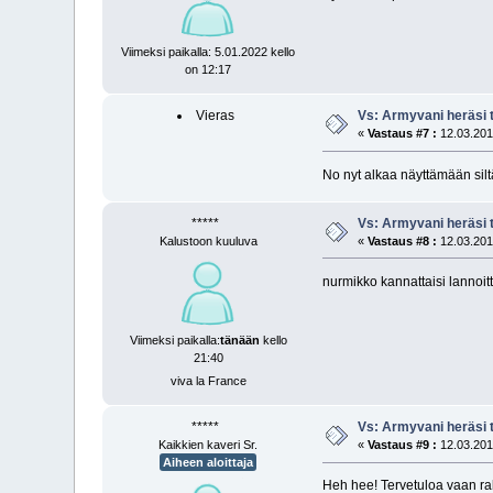
Viimeksi paikalla: 5.01.2022 kello
on 12:17
Vieras
Vs: Armyvani heräsi t
«
Vastaus #7 :
12.03.2013
No nyt alkaa näyttämään sil
*****
Vs: Armyvani heräsi t
Kalustoon kuuluva
«
Vastaus #8 :
12.03.2013
nurmikko kannattaisi lannoitt
Viimeksi paikalla:
tänään
kello
21:40
viva la France
*****
Vs: Armyvani heräsi t
Kaikkien kaveri Sr.
«
Vastaus #9 :
12.03.2013
Aiheen aloittaja
Heh hee! Tervetuloa vaan ra