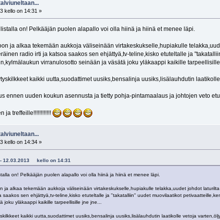
alviuneltaan...
 kello on 14:31 »
listalla on! Pelkääjän puolen alapallo voi olla hiinä ja hiinä et menee läpi.
ltoon ja alkaa tekemään aukkoja väliseinään virtakeskukselle,hupiakulle telakka,uude
äinen radio irti ja katsoa saakos sen ehjättyä,tv-teline,kisko etuteltalle ja "takatalli
,kylmälaukun virranulosotto seinään ja väsätä joku yläkaappi kaikille tarpeellisille 
yskilkkeet kaikki uutta,suodattimet uusiks,bensalinja uusiks,lisälauhdutin laatikolle v
us ennen uuden koukun asennusta ja tietty pohja-pintamaalaus ja johtojen veto etu
a treffeille!!!!!!!!!!!!
alviuneltaan...
 kello on 14:34 »
el - 12.03.2013 kello on 14:31
talla on! Pelkääjän puolen alapallo voi olla hiinä ja hiinä et menee läpi.
on ja alkaa tekemään aukkoja väliseinään virtakeskukselle,hupiakulle telakka,uudet johdot laturilt
a saakos sen ehjättyä,tv-teline,kisko etuteltalle ja "takatalliin" uudet muovilaatikot petivaatteille,
joku yläkaappi kaikille tarpeellisille jne jne...
kilkkeet kaikki uutta,suodattimet uusiks,bensalinja uusiks,lisälauhdutin laatikolle vetoja varten,öljy