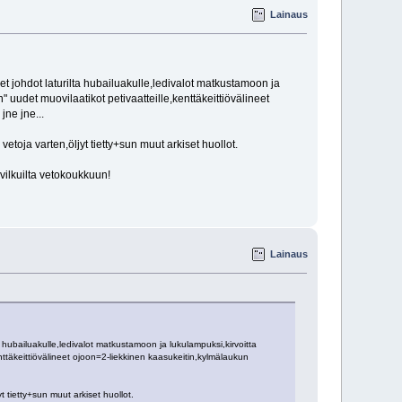
Lainaus
t johdot laturilta hubailuakulle,ledivalot matkustamoon ja
in" uudet muovilaatikot petivaatteille,kenttäkeittiövälineet
jne jne...
etoja varten,öljyt tietty+sun muut arkiset huollot.
vilkuilta vetokoukkuun!
Lainaus
a hubailuakulle,ledivalot matkustamoon ja lukulampuksi,kirvoitta
kenttäkeittiövälineet ojoon=2-liekkinen kaasukeitin,kylmälaukun
t tietty+sun muut arkiset huollot.