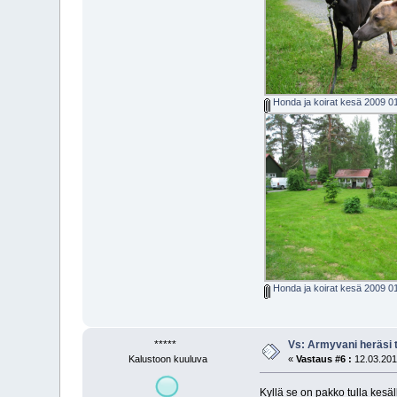
Honda ja koirat kesä 2009 0
Honda ja koirat kesä 2009 0
*****
Vs: Armyvani heräsi t
Kalustoon kuuluva
«
Vastaus #6 :
12.03.2013
Kyllä se on pakko tulla kesä