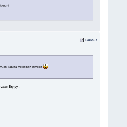
ukkuun!
Lainaus
a vuosi kaataa melkoinen leimikko
vaan löytyy...