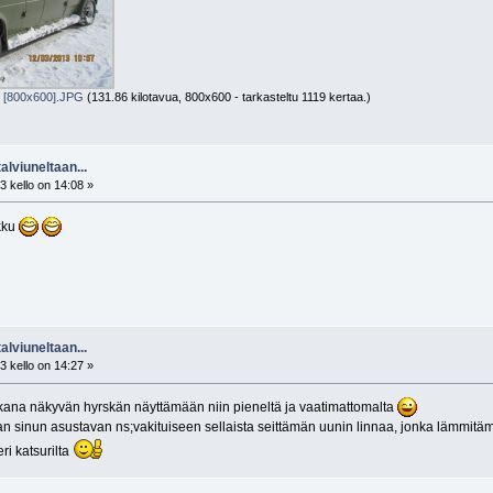
 [800x600].JPG
(131.86 kilotavua, 800x600 - tarkasteltu 1119 kertaa.)
alviuneltaan...
 kello on 14:08 »
ukku
alviuneltaan...
 kello on 14:27 »
akana näkyvän hyrskän näyttämään niin pieneltä ja vaatimattomalta
an sinun asustavan ns;vakituiseen sellaista seittämän uunin linnaa, jonka lämmitä
ri katsurilta