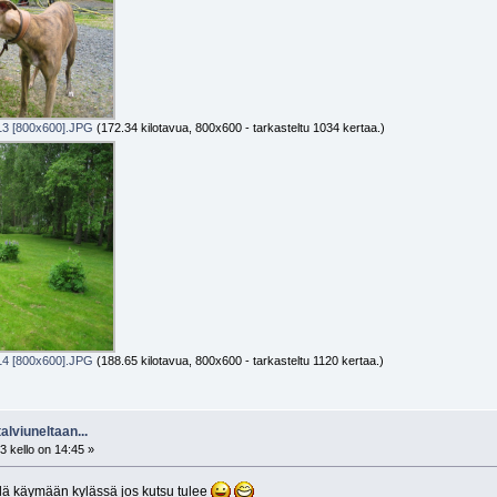
13 [800x600].JPG
(172.34 kilotavua, 800x600 - tarkasteltu 1034 kertaa.)
14 [800x600].JPG
(188.65 kilotavua, 800x600 - tarkasteltu 1120 kertaa.)
alviuneltaan...
 kello on 14:45 »
llä käymään kylässä jos kutsu tulee