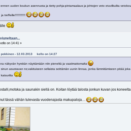
 ennen uuden koukun asennusta ja tietty pohja-pintamaalaus ja johtojen veto etuvilkuilta vetoko
 treffeille!!!!!!!!!!!!
älle
viuneltaan...
ello on 14:41 »
ani pokkinen - 12.03.2013 kello on 14:27
ana näkyvän hyrskän näyttämään niin pieneltä ja vaatimattomalta
 sinun asustavan ns;vakituiseen sellaista seittämän uunin linnaa, jonka lämmitämiseen pitää jok
 katsurilta
ostalli,motska ja saunakin siellä on. Koitan löytää talosta jonkun kuvan jos koneelta 
 mut tässä vähän tulevasta vuodenajasta makupaloja....