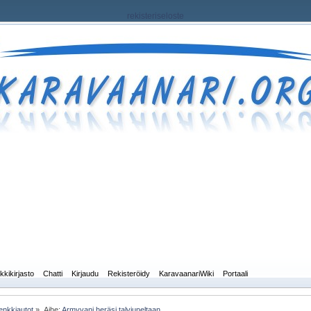
rekisteriseloste
kkikirjasto
Chatti
Kirjaudu
Rekisteröidy
KaravaanariWiki
Portaali
enkkiautot
»
Aihe:
Armyvani heräsi talviuneltaan...