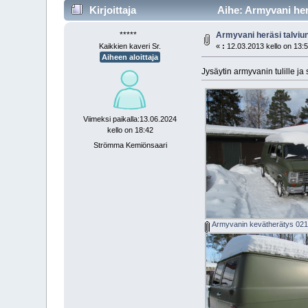
Kirjoittaja
Aihe: Armyvani herä
*****
Armyvani heräsi talviun
Kaikkien kaveri Sr.
«
:
12.03.2013 kello on 13:5
Aiheen aloittaja
Jysäytin armyvanin tulille j
Viimeksi paikalla:13.06.2024
kello on 18:42
Strömma Kemiönsaari
Armyvanin kevätherätys 021