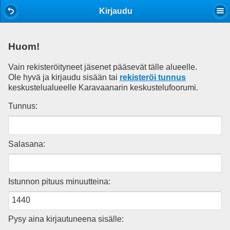
Mobile View
Kirjaudu
Huom!
Vain rekisteröityneet jäsenet pääsevät tälle alueelle.
Ole hyvä ja kirjaudu sisään tai
rekisteröi tunnus
keskustelualueelle Karavaanarin keskustelufoorumi.
Tunnus:
Salasana:
Istunnon pituus minuutteina:
Pysy aina kirjautuneena sisälle: