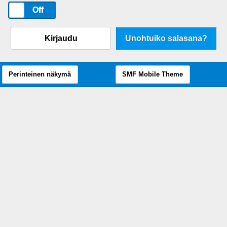
On
Off
Kirjaudu
Unohtuiko salasana?
Perinteinen näkymä
SMF Mobile Theme