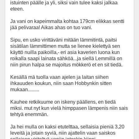
istuinten päälle ja yli, siksi vain tulee kaksi jalkaa
eteen.
Ja vani on kapeimmalta kohtaa 179cm elikkas sentti
jää pelivaraa! Aikas ahas on tuo vani.
Sipu, en usko virittäväni mitään lämmitintä, paitsi
sisätilan lämmittimen mutta se lienee kielettyä sen
käyttö nuilla paikoilla,- eri asia kaverien luona kun
roikalla saapi lainata sähköä...ja siellä Lemmillä on
niin pirun halpa se majoitus mökkerö et en sit tiedä.
Kesällä mä tuolla vaan ajelen ja laitan siihen
ihkauuden koukun, niin saan Hobbynkin sitten
mukaan.........
Kauhee retkikuume on iskeny päällens, en tiedä
miksi. mut nyt kun vielä himppasen lämpenis niin sais
tehtyä enemmän.
Ja hei mulla on kaksi etutelttaa, sellaisia pieniä 3,20
leveitä ja jotain syviä, niin ajattelin vaan saiskos