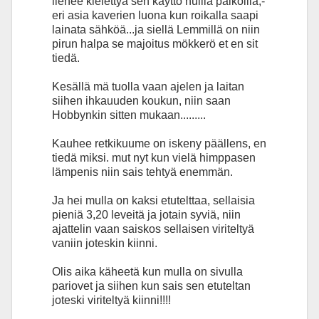
lienee kielettyä sen käyttö nuilla paikoilla,-
eri asia kaverien luona kun roikalla saapi
lainata sähköä...ja siellä Lemmillä on niin
pirun halpa se majoitus mökkerö et en sit
tiedä.
Kesällä mä tuolla vaan ajelen ja laitan
siihen ihkauuden koukun, niin saan
Hobbynkin sitten mukaan.........
Kauhee retkikuume on iskeny päällens, en
tiedä miksi. mut nyt kun vielä himppasen
lämpenis niin sais tehtyä enemmän.
Ja hei mulla on kaksi etutelttaa, sellaisia
pieniä 3,20 leveitä ja jotain syviä, niin
ajattelin vaan saiskos sellaisen viriteltyä
vaniin joteskin kiinni.
Olis aika käheetä kun mulla on sivulla
pariovet ja siihen kun sais sen etuteltan
joteski viriteltyä kiinni!!!!