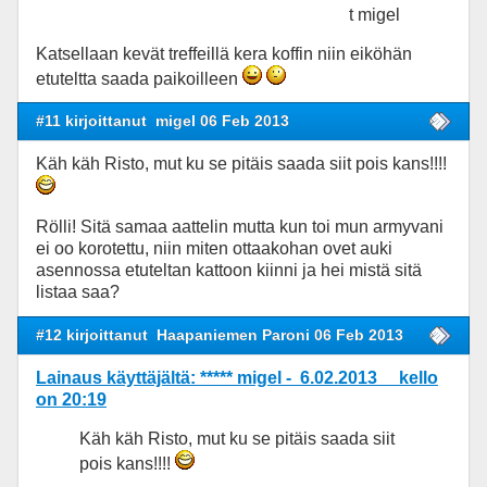
t migel
Katsellaan kevät treffeillä kera koffin niin eiköhän
etuteltta saada paikoilleen
#11 kirjoittanut
migel 06 Feb 2013
Käh käh Risto, mut ku se pitäis saada siit pois kans!!!!
Rölli! Sitä samaa aattelin mutta kun toi mun armyvani
ei oo korotettu, niin miten ottaakohan ovet auki
asennossa etuteltan kattoon kiinni ja hei mistä sitä
listaa saa?
#12 kirjoittanut
Haapaniemen Paroni 06 Feb 2013
Lainaus käyttäjältä: ***** migel - 6.02.2013 kello
on 20:19
Käh käh Risto, mut ku se pitäis saada siit
pois kans!!!!