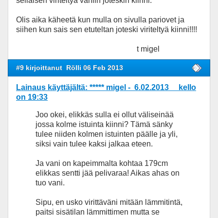
sellaisen viriteltyä vaniin joteskin kiinni.
Olis aika käheetä kun mulla on sivulla pariovet ja
siihen kun sais sen etuteltan joteski viriteltyä kiinni!!!!
t migel
#9 kirjoittanut
Rölli 06 Feb 2013
Lainaus käyttäjältä: ***** migel - 6.02.2013 kello
on 19:33
Joo okei, elikkäs sulla ei ollut väliseinää
jossa kolme istuinta kiinni? Tämä sänky
tulee niiden kolmen istuinten päälle ja yli,
siksi vain tulee kaksi jalkaa eteen.
Ja vani on kapeimmalta kohtaa 179cm
elikkas sentti jää pelivaraa! Aikas ahas on
tuo vani.
Sipu, en usko virittäväni mitään lämmitintä,
paitsi sisätilan lämmittimen mutta se