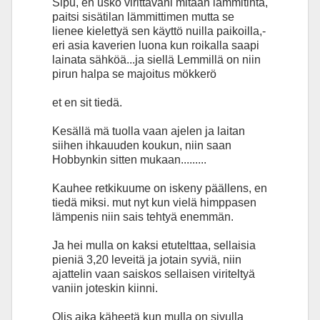
Sipu, en usko virittäväni mitään lämmitintä,
paitsi sisätilan lämmittimen mutta se
lienee kielettyä sen käyttö nuilla paikoilla,-
eri asia kaverien luona kun roikalla saapi
lainata sähköä...ja siellä Lemmillä on niin
pirun halpa se majoitus mökkerö
et en sit tiedä.
Kesällä mä tuolla vaan ajelen ja laitan
siihen ihkauuden koukun, niin saan
Hobbynkin sitten mukaan.........
Kauhee retkikuume on iskeny päällens, en
tiedä miksi. mut nyt kun vielä himppasen
lämpenis niin sais tehtyä enemmän.
Ja hei mulla on kaksi etutelttaa, sellaisia
pieniä 3,20 leveitä ja jotain syviä, niin
ajattelin vaan saiskos sellaisen viriteltyä
vaniin joteskin kiinni.
Olis aika käheetä kun mulla on sivulla