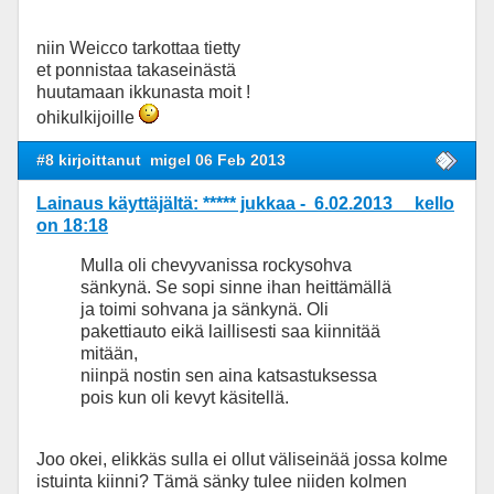
niin Weicco tarkottaa tietty
et ponnistaa takaseinästä
huutamaan ikkunasta moit !
ohikulkijoille
#8 kirjoittanut
migel 06 Feb 2013
Lainaus käyttäjältä: ***** jukkaa - 6.02.2013 kello
on 18:18
Mulla oli chevyvanissa rockysohva
sänkynä. Se sopi sinne ihan heittämällä
ja toimi sohvana ja sänkynä. Oli
pakettiauto eikä laillisesti saa kiinnitää
mitään,
niinpä nostin sen aina katsastuksessa
pois kun oli kevyt käsitellä.
Joo okei, elikkäs sulla ei ollut väliseinää jossa kolme
istuinta kiinni? Tämä sänky tulee niiden kolmen