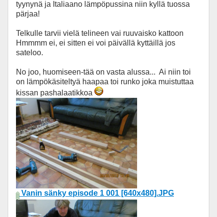
tyynynä ja Italiaano lämpöpussina niin kyllä tuossa
pärjaa!
Telkulle tarvii vielä telineen vai ruuvaisko kattoon
Hmmmm ei, ei sitten ei voi päivällä kyttäillä jos
sateloo.
No joo, huomiseen-tää on vasta alussa... Ai niin toi
on lämpökäsiteltyä haapaa toi runko joka muistuttaa
kissan pashalaatikkoa
Vanin sänky episode 1 001 [640x480].JPG