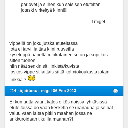
pariovet ja siihen kun sais sen etuteltan
joteski viriteltyä kiinni!!!!
t migel
vippellä on joku jutska etuteltassa
jota ei tarvii laittaa kiini ruuveilla
kyseleppä häneltä minkälainen se on ja sopiikos
sitten tuohon
niin näät senkin sit linkistä/kuvista
joskos vippe st laittais siittä kolmiokoukusta jotain
linkkiä ?
#14 kirjoittanut
migel 06 Feb 2013
Ei kun uutta vaan, katos eikös noissa lyhkäsissä
etuteltoissa oo vaan keskellä se uranauha ja seinät
valuu vaan laitaa pitkin maahan jossa ne
ankkuroidaan tikuilla maahan?!