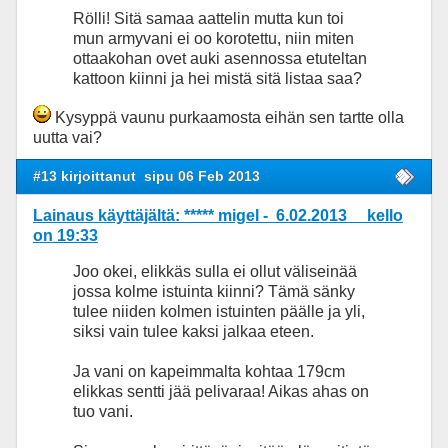
Rölli! Sitä samaa aattelin mutta kun toi
mun armyvani ei oo korotettu, niin miten
ottaakohan ovet auki asennossa etuteltan
kattoon kiinni ja hei mistä sitä listaa saa?
Kysyppä vaunu purkaamosta eihän sen tartte olla
uutta vai?
#13 kirjoittanut
sipu 06 Feb 2013
Lainaus käyttäjältä: ***** migel - 6.02.2013 kello
on 19:33
Joo okei, elikkäs sulla ei ollut väliseinää
jossa kolme istuinta kiinni? Tämä sänky
tulee niiden kolmen istuinten päälle ja yli,
siksi vain tulee kaksi jalkaa eteen.
Ja vani on kapeimmalta kohtaa 179cm
elikkas sentti jää pelivaraa! Aikas ahas on
tuo vani.