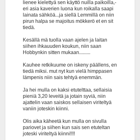
lienee kielettyä sen käyttö nuilla paikoilla,-
eri asia kaverien luona kun roikalla saapi
lainata sähköä...ja siellä Lemmillä on niin
pirun halpa se majoitus mökkerö et en sit
tiedä.
Kesällä mä tuolla vaan ajelen ja laitan
siihen ihkauuden koukun, niin saan
Hobbynkin sitten mukaan.........
Kauhee retkikuume on iskeny päällens, en
tiedä miksi. mut nyt kun vielä himppasen
lämpenis niin sais tehtyä enemmän.
Ja hei mulla on kaksi etutelttaa, sellaisia
pieniä 3,20 leveitä ja jotain syviä, niin
ajattelin vaan saiskos sellaisen viriteltyä
vaniin joteskin kiinni.
Olis aika käheetä kun mulla on sivulla
pariovet ja siihen kun sais sen etuteltan
joteski viriteltyä kiinni!!!!