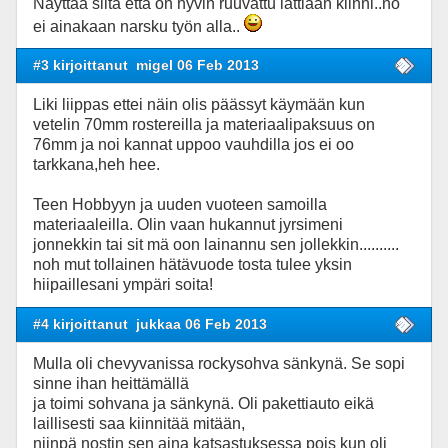
Näyttää siltä että on hyvin ruuvattu lattiaan kiinni..no
ei ainakaan narsku työn alla..
#3 kirjoittanut
migel 06 Feb 2013
Liki liippas ettei näin olis päässyt käymään kun
vetelin 70mm rostereilla ja materiaalipaksuus on
76mm ja noi kannat uppoo vauhdilla jos ei oo
tarkkana,heh hee.
Teen Hobbyyn ja uuden vuoteen samoilla
materiaaleilla. Olin vaan hukannut jyrsimeni
jonnekkin tai sit mä oon lainannu sen jollekkin..........
noh mut tollainen hätävuode tosta tulee yksin
hiipaillesani ympäri soita!
#4 kirjoittanut
jukkaa 06 Feb 2013
Mulla oli chevyvanissa rockysohva sänkynä. Se sopi
sinne ihan heittämällä
ja toimi sohvana ja sänkynä. Oli pakettiauto eikä
laillisesti saa kiinnitää mitään,
niinpä nostin sen aina katsastuksessa pois kun oli