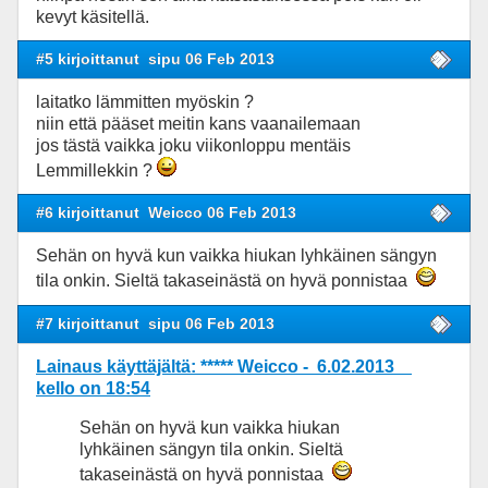
kevyt käsitellä.
#5 kirjoittanut
sipu 06 Feb 2013
laitatko lämmitten myöskin ?
niin että pääset meitin kans vaanailemaan
jos tästä vaikka joku viikonloppu mentäis
Lemmillekkin ?
#6 kirjoittanut
Weicco 06 Feb 2013
Sehän on hyvä kun vaikka hiukan lyhkäinen sängyn
tila onkin. Sieltä takaseinästä on hyvä ponnistaa
#7 kirjoittanut
sipu 06 Feb 2013
Lainaus käyttäjältä: ***** Weicco - 6.02.2013
kello on 18:54
Sehän on hyvä kun vaikka hiukan
lyhkäinen sängyn tila onkin. Sieltä
takaseinästä on hyvä ponnistaa