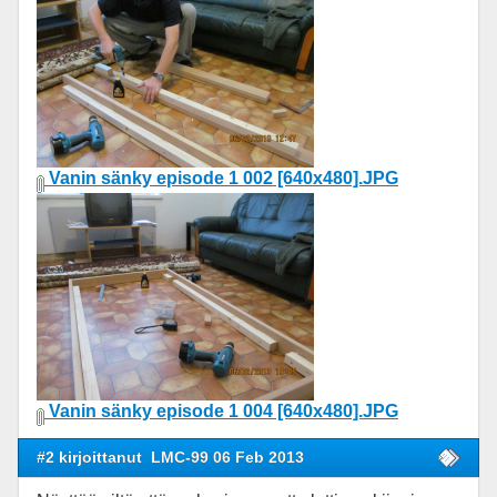
Vanin sänky episode 1 002 [640x480].JPG
Vanin sänky episode 1 004 [640x480].JPG
#2 kirjoittanut
LMC-99 06 Feb 2013