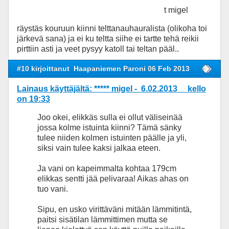
t migel
räystäs kouruun kiinni telttanauhauralista (olikoha toi
järkevä sana) ja ei ku teltta siihe ei tartte tehä reikii
pirttiin asti ja veet pysyy katoll tai teltan pääl..
#10 kirjoittanut
Haapaniemen Paroni 06 Feb 2013
Lainaus käyttäjältä: ***** migel - 6.02.2013 kello
on 19:33
Joo okei, elikkäs sulla ei ollut väliseinää
jossa kolme istuinta kiinni? Tämä sänky
tulee niiden kolmen istuinten päälle ja yli,
siksi vain tulee kaksi jalkaa eteen.
Ja vani on kapeimmalta kohtaa 179cm
elikkas sentti jää pelivaraa! Aikas ahas on
tuo vani.
Sipu, en usko virittäväni mitään lämmitintä,
paitsi sisätilan lämmittimen mutta se