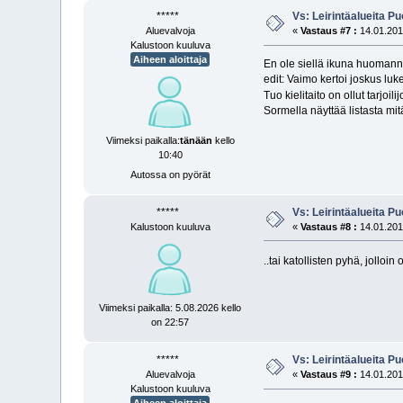
*****
Vs: Leirintäalueita P
Aluevalvoja
«
Vastaus #7 :
14.01.2013
Kalustoon kuuluva
Aiheen aloittaja
En ole siellä ikuna huomannut
edit: Vaimo kertoi joskus luke
Tuo kielitaito on ollut tarj
Sormella näyttää listasta mitä 
Viimeksi paikalla:
tänään
kello
10:40
Autossa on pyörät
*****
Vs: Leirintäalueita P
Kalustoon kuuluva
«
Vastaus #8 :
14.01.2013
..tai katollisten pyhä, jolloi
Viimeksi paikalla: 5.08.2026 kello
on 22:57
*****
Vs: Leirintäalueita P
Aluevalvoja
«
Vastaus #9 :
14.01.2013
Kalustoon kuuluva