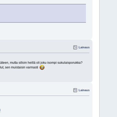
Lainaus
tukäteen, mutta silloin heillä oli joku isompi sukulaisporukka?
ollut, sen muistaisin varmasti
Lainaus
l