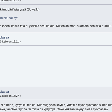
 kello on 14:13 »
i kämppäri Wigryssä (Suwalki)
m.pl/uhaliny/
erikseen, koska tätä ei yleisillä sivuilla ole. Kuitenkin moni suomalainen siitä puhuu
uolassa
 kello on 16:11 »
uolassa
 kello on 18:27 »
 aiheen, kysyn kuitenkin. Kun Wigryssä käytiin, yritettiin myös syömään siihen luost
raka, tai oliko täynnä tai mistä oli kysymys. Onko kukaan käynyt siellä syömässä?