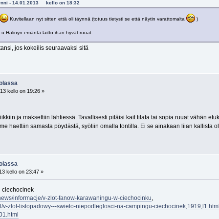
sOnni - 14.01.2013 kello on 18:32
Kuvitellaan nyt sitten että oli täynnä (totuus tietysti se että näytin varattomalta
)
 u Halinyn emäntä laitto ihan hyvät ruuat.
nsi, jos kokeilis seuraavaksi sitä
uolassa
13 kello on 19:26 »
iikkiin ja maksettiin lähtiessä. Tavallisesti pitäisi kait tilata tai sopia ruuat vähän e
a me haettiin samasta pöydästä, syötiin omalla tontilla. Ei se ainakaan liian kallista 
uolassa
3 kello on 23:47 »
 ciechocinek
news/informacje/v-zlot-fanow-karawaningu-w-ciechocinku
,
pl/v-zlot-listopadowy---swieto-niepodleglosci-na-campingu-ciechocinek,1919,l1.htm
01.html