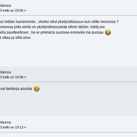
uolassa
 kello on 19:06 »
 mitään karsinointia , olisiko ollut yksityistilaisuus kun olitte menossa ?
neensa jotta siellä on yksityistilaisuuksi
a silloin tällöin ,häitä jne.
oilijoilla puutteellinen , he ei ymmärrä suomea emmekä me puolaa
.
ottaa ja sillä siivo
uolassa
 kello on 19:08 »
n ovat tarkkoja asuista
uolassa
 kello on 19:13 »