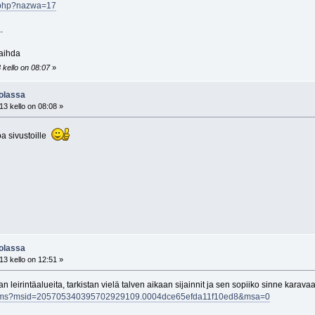
n.php?nazwa=17
.
vaihda
 kello on 08:07
»
uolassa
13 kello on 08:08 »
oa sivustoille
uolassa
13 kello on 12:51 »
eirintäalueita, tarkistan vielä talven aikaan sijainnit ja sen sopiiko sinne karavaa
aps/ms?msid=205705340395702929109.0004dce65efda11f10ed8&msa=0