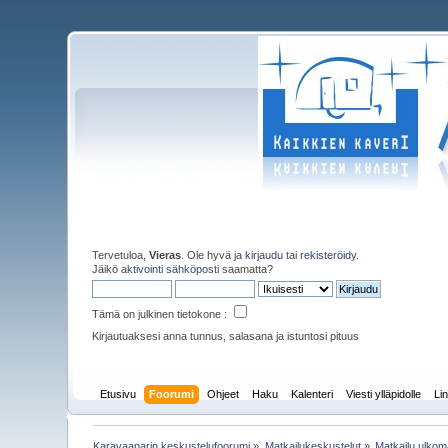
Tervetuloa,
Vieras
. Ole hyvä ja
kirjaudu
tai
rekisteröidy
.
Jäikö
aktivointi sähköposti
saamatta?
Tämä on julkinen tietokone :
Kirjautuaksesi anna tunnus, salasana ja istuntosi pituus
Etusivu
Foorumi
Ohjeet
Haku
Kalenteri
Viesti ylläpidolle
Lin
Karavaanarin keskustelufoorumi
»
Matkailukeskustelut
»
Matkailu ulkoma