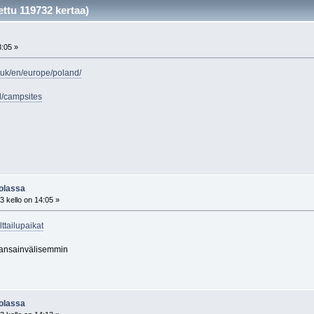
tu 119732 kertaa)
3:05 »
.uk/en/europe/poland/
d/campsites
uolassa
 kello on 14:05 »
lttailupaikat
kansainvälisemmin
uolassa