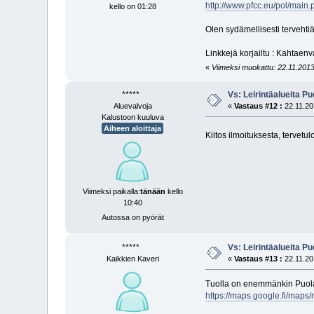
http://www.pfcc.eu/pol/mai
kello on 01:28
Olen sydämellisesti tervehtiä
Linkkejä korjailtu : Kahtaen
«
Viimeksi muokattu: 22.11.2013
*****
Vs: Leirintäalueita P
Aluevalvoja
«
Vastaus #12 :
22.11.20
Kalustoon kuuluva
Aiheen aloittaja
Kiitos ilmoituksesta, tervetul
Viimeksi paikalla:
tänään
kello
10:40
Autossa on pyörät
*****
Vs: Leirintäalueita P
Kaikkien Kaveri
«
Vastaus #13 :
22.11.20
Tuolla on enemmänkin Puolan l
https://maps.google.fi/m