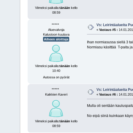
Viimeksi paikalla:
tänään
kello
08:59
*****
Vs: Leirintäalueita P
Aluevalvoja
«
Vastaus #5 :
14.01.2013
Kalustoon kuuluva
Aiheen aloittaja
Ihan normiasussa siellä 3 tai
Normiasu käsittää T-paita ja 
Viimeksi paikalla:
tänään
kello
10:40
Autossa on pyörät
*****
Vs: Leirintäalueita P
Kaikkien Kaveri
«
Vastaus #6 :
14.01.2013
Mulla oli sentään kauluspai
No eipä siinä kuinkaan käyny
Viimeksi paikalla:
tänään
kello
08:59