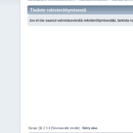
Tiedote rekisteröitymisestä
Jos et ole saanut vahvistusviestiä rekisteröitymisestä
si, tarkista 
Sivuja: [
1
]
2
3
4
[Seuraavalle sivulle]
Siirry alas