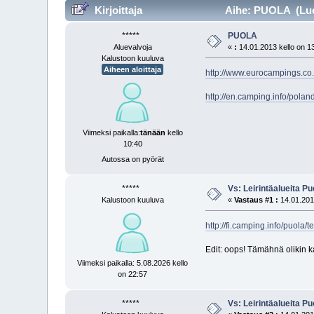
Kirjoittaja
Aihe: PUOLA (Luet
*****
PUOLA
Aluevalvoja
«
:
14.01.2013 kello on 1
Kalustoon kuuluva
Aiheen aloittaja
http://www.eurocampings.co
http://en.camping.info/polan
Viimeksi paikalla:
tänään
kello
10:40
Autossa on pyörät
*****
Vs: Leirintäalueita P
Kalustoon kuuluva
«
Vastaus #1 :
14.01.2013
http://fi.camping.info/puola/te
Edit: oops! Tämähnä olikin 
Viimeksi paikalla: 5.08.2026 kello
on 22:57
*****
Vs: Leirintäalueita P