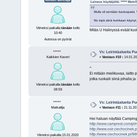
Aiheen aloittaja
Lainaus käyttäjältä: ***** Mat
Mulla oli sentään kauluspaita
No eipä siinä kuinkaan käynyt,
Viimeksi paikalla:
tänään
kello
Mitäs U Halinyssä eväät kusta
10:40
Autossa on pyörät
*****
Vs: Leirintäalueita P
Kaikkien Kaveri
«
Vastaus #10 :
14.01.20
^
Ei mitään mielikuvaa, laitto p
jotka ruokaili siinä pihalla j
Viimeksi paikalla:
tänään
kello
08:59
*****
Vs: Leirintäalueita P
Matkailija
«
Vastaus #11 :
21.11.201
Hei haluan näyttää Camping
http://www.camprest.com/pl/
http://www.osir.ciechocinek.
http://www.ciechocinek.pl/98
Viimeksi paikalla:15.01.2020