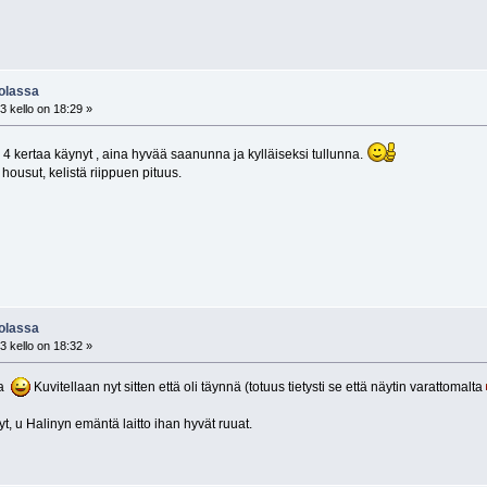
uolassa
 kello on 18:29 »
 4 kertaa käynyt , aina hyvää saanunna ja kylläiseksi tullunna.
housut, kelistä riippuen pituus.
uolassa
 kello on 18:32 »
ta
Kuvitellaan nyt sitten että oli täynnä (totuus tietysti se että näytin varattomalta
t, u Halinyn emäntä laitto ihan hyvät ruuat.