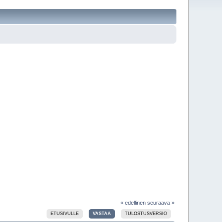
« edellinen
seuraava »
ETUSIVULLE
VASTAA
TULOSTUSVERSIO