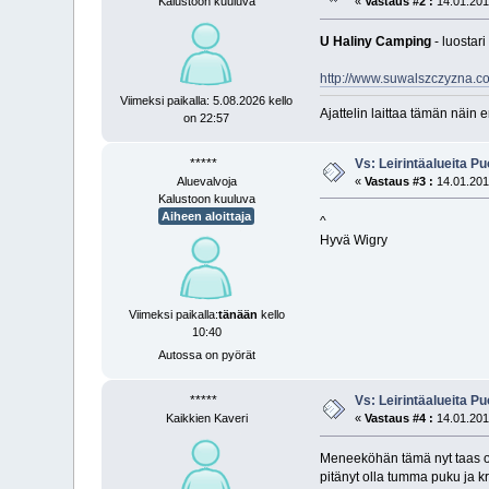
Kalustoon kuuluva
«
Vastaus #2 :
14.01.2013
U Haliny Camping
- luostar
http://www.suwalszczyzna.co
Viimeksi paikalla: 5.08.2026 kello
Ajattelin laittaa tämän näin 
on 22:57
*****
Vs: Leirintäalueita P
Aluevalvoja
«
Vastaus #3 :
14.01.2013
Kalustoon kuuluva
Aiheen aloittaja
^
Hyvä Wigry
Viimeksi paikalla:
tänään
kello
10:40
Autossa on pyörät
*****
Vs: Leirintäalueita P
Kaikkien Kaveri
«
Vastaus #4 :
14.01.2013
Meneeköhän tämä nyt taas ohi
pitänyt olla tumma puku ja k