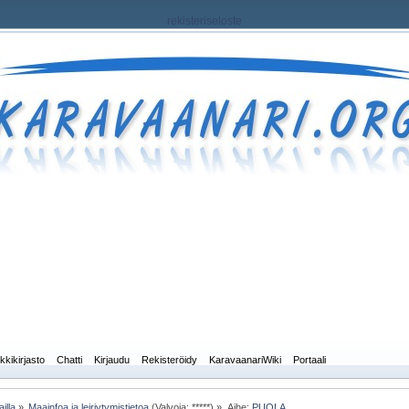
rekisteriseloste
kkikirjasto
Chatti
Kirjaudu
Rekisteröidy
KaravaanariWiki
Portaali
illa
»
Maainfoa ja leiriytymistietoa
(Valvoja: *****) »
Aihe:
PUOLA