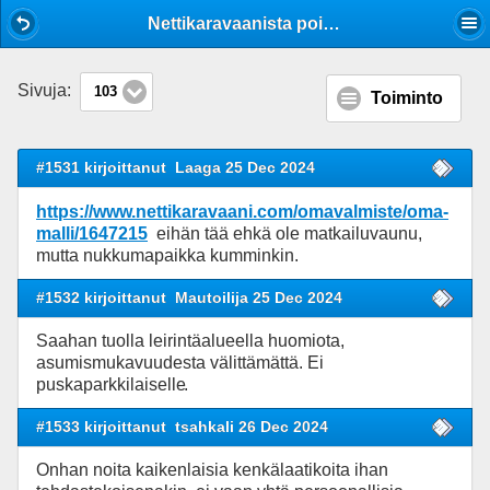
Mobile View
Nettikaravaanista poimittua (m-vaunut).
Sivuja:
103
Toiminto
#1531 kirjoittanut
Laaga 25 Dec 2024
https://www.nettikaravaani.com/omavalmiste/oma-
malli/1647215
eihän tää ehkä ole matkailuvaunu,
mutta nukkumapaikka kumminkin.
#1532 kirjoittanut
Mautoilija 25 Dec 2024
Saahan tuolla leirintäalueella huomiota,
asumismukavuudesta välittämättä. Ei
puskaparkkilaiselle
.
#1533 kirjoittanut
tsahkali 26 Dec 2024
Onhan noita kaikenlaisia kenkälaatikoita ihan