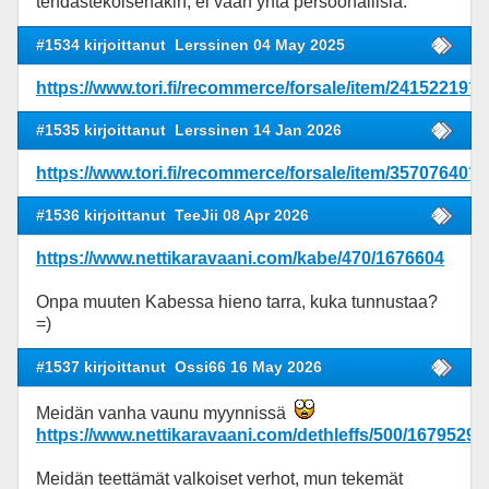
tehdastekoisenakin, ei vaan yhtä persoonallisia.
#1534 kirjoittanut
Lerssinen 04 May 2025
https://www.tori.fi/recommerce/forsale/item/24152219?
#1535 kirjoittanut
Lerssinen 14 Jan 2026
https://www.tori.fi/recommerce/forsale/item/35707640?
#1536 kirjoittanut
TeeJii 08 Apr 2026
https://www.nettikaravaani.com/kabe/470/1676604
Onpa muuten Kabessa hieno tarra, kuka tunnustaa?
=)
#1537 kirjoittanut
Ossi66 16 May 2026
Meidän vanha vaunu myynnissä
https://www.nettikaravaani.com/dethleffs/500/1679529
Meidän teettämät valkoiset verhot, mun tekemät