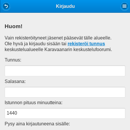
Mobile View
Kirjaudu
Huom!
Vain rekisteröityneet jäsenet pääsevät tälle alueelle.
Ole hyvä ja kirjaudu sisään tai
rekisteröi tunnus
keskustelualueelle Karavaanarin keskustelufoorumi.
Tunnus:
Salasana:
Istunnon pituus minuutteina:
Pysy aina kirjautuneena sisälle: