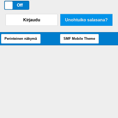
On
Off
Kirjaudu
Unohtuiko salasana?
Perinteinen näkymä
SMF Mobile Theme