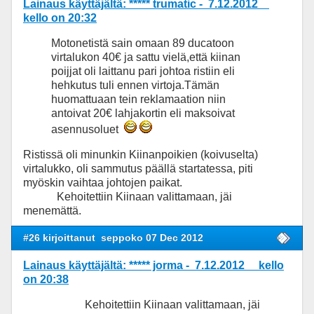
Lainaus käyttäjältä: ***** trumatic - 7.12.2012
kello on 20:32
Motonetistä sain omaan 89 ducatoon
virtalukon 40€ ja sattu vielä,että kiinan
poijjat oli laittanu pari johtoa ristiin eli
hehkutus tuli ennen virtoja.Tämän
huomattuaan tein reklamaation niin
antoivat 20€ lahjakortin eli maksoivat
asennusoluet
Ristissä oli minunkin Kiinanpoikien (koivuselta)
virtalukko, oli sammutus päällä startatessa, piti
myöskin vaihtaa johtojen paikat.
Kehoitettiin Kiinaan valittamaan, jäi
menemättä.
#26 kirjoittanut
seppoko 07 Dec 2012
Lainaus käyttäjältä: ***** jorma - 7.12.2012 kello
on 20:38
Kehoitettiin Kiinaan valittamaan, jäi