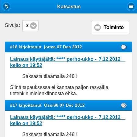
Mobile View
Katsastus
Sivuja:
2
Toiminto
#16 kirjoittanut
jorma 07 Dec 2012
Lainaus käyttäjältä: ***** perho-ukko - 7.12.2012
kello on 19:52
Saksasta tilaamalla 24€!!
Siinä tapauksessa ei kannata paljon rasvailla,
tietenkin mielenkiinnosta ehkä.
#17 kirjoittanut
Ossi66 07 Dec 2012
Lainaus käyttäjältä: ***** perho-ukko - 7.12.2012
kello on 19:52
Saksasta tilaamalla 24€!!