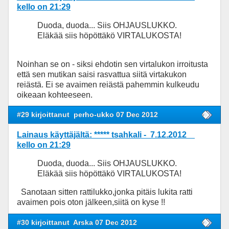
kello on 21:29
Duoda, duoda... Siis OHJAUSLUKKO.
Eläkää siis höpöttäkö VIRTALUKOSTA!
Noinhan se on - siksi ehdotin sen virtalukon irroitusta
että sen mutikan saisi rasvattua siitä virtakukon
reiästä. Ei se avaimen reiästä pahemmin kulkeudu
oikeaan kohteeseen.
#29 kirjoittanut
perho-ukko 07 Dec 2012
Lainaus käyttäjältä: ***** tsahkali - 7.12.2012
kello on 21:29
Duoda, duoda... Siis OHJAUSLUKKO.
Eläkää siis höpöttäkö VIRTALUKOSTA!
Sanotaan sitten rattilukko,jonka pitäis lukita ratti
avaimen pois oton jälkeen,siitä on kyse !!
#30 kirjoittanut
Arska 07 Dec 2012