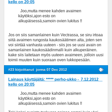
kello on 20:05
Joo,mutta menee kahden avaimen
käytöksi,ajon esto on
alkupäisessä,samoin ovien lukitus !!
Jos on siis samanlainen kuin Vectrassa, se siru irtoaa
siitä avaimen rungosta kaukosäätimen alta, joten sen
voi siirtää vanhasta uuteen - siis jos se uusi avain on
samanlainen kaukosäädinmalli kuin alkuperäinen.
kake siis laitetaan myös uuteen avaimeen, jolloin uusi
toimii muuten kuin suoraan oven lukkopesään.
#23 kirjoittanut
jorma 07 Dec 2012
Lainaus käyttäjältä: ***** perho-ukko - 7.12.2012
kello on 20:05
Joo,mutta menee kahden avaimen
käytöksi,ajon esto on
alkupäisessä,samoin ovien lukitus !!