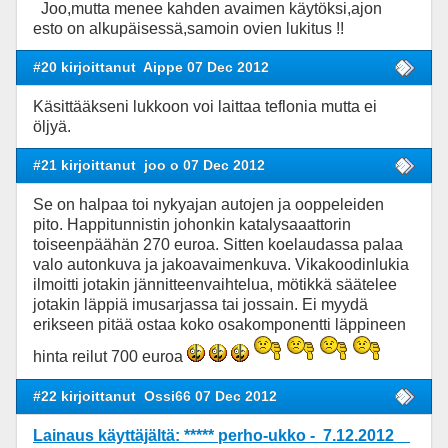
Joo,mutta menee kahden avaimen käytöksi,ajon
esto on alkupäisessä,samoin ovien lukitus !!
#20 kirjoittanut
Aippe 07 Dec 2012
Käsittääkseni lukkoon voi laittaa teflonia mutta ei
öljyä.
#21 kirjoittanut
joo o 07 Dec 2012
Se on halpaa toi nykyajan autojen ja ooppeleiden
pito. Happitunnistin johonkin katalysaaattorin
toiseenpäähän 270 euroa. Sitten koelaudassa palaa
valo autonkuva ja jakoavaimenkuva. Vikakoodinlukia
ilmoitti jotakin jännitteenvaihtelua, mötikkä säätelee
jotakin läppiä imusarjassa tai jossain. Ei myydä
erikseen pitää ostaa koko osakomponentti läppineen
hinta reilut 700 euroa
#22 kirjoittanut
Ossi66 07 Dec 2012
Lainaus käyttäjältä: ***** perho-ukko - 7.12.2012