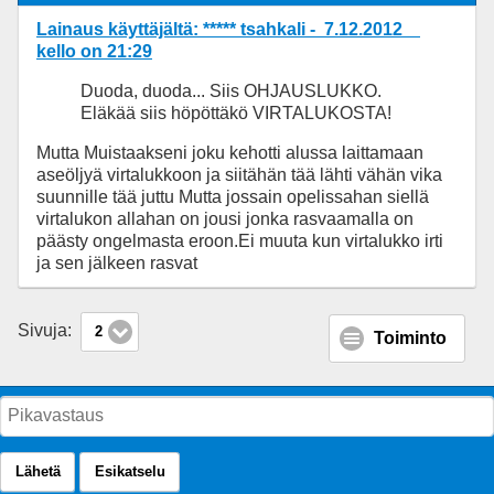
Lainaus käyttäjältä: ***** tsahkali - 7.12.2012
kello on 21:29
Duoda, duoda... Siis OHJAUSLUKKO.
Eläkää siis höpöttäkö VIRTALUKOSTA!
Mutta Muistaakseni joku kehotti alussa laittamaan
aseöljyä virtalukkoon ja siitähän tää lähti vähän vika
suunnille tää juttu Mutta jossain opelissahan siellä
virtalukon allahan on jousi jonka rasvaamalla on
päästy ongelmasta eroon.Ei muuta kun virtalukko irti
ja sen jälkeen rasvat
Sivuja:
2
Toiminto
Lähetä
Esikatselu
Perinteinen näkymä
SMF Mobile Theme