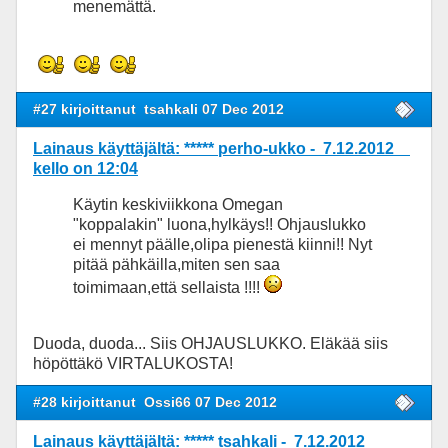
menemättä.
#27 kirjoittanut
tsahkali 07 Dec 2012
Lainaus käyttäjältä: ***** perho-ukko - 7.12.2012
kello on 12:04
Käytin keskiviikkona Omegan
"koppalakin" luona,hylkäys!! Ohjauslukko
ei mennyt päälle,olipa pienestä kiinni!! Nyt
pitää pähkäilla,miten sen saa
toimimaan,että sellaista !!!!
Duoda, duoda... Siis OHJAUSLUKKO. Eläkää siis
höpöttäkö VIRTALUKOSTA!
#28 kirjoittanut
Ossi66 07 Dec 2012
Lainaus käyttäjältä: ***** tsahkali - 7.12.2012