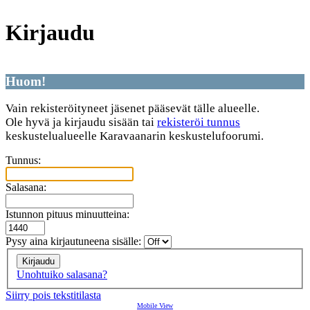
Kirjaudu
Huom!
Vain rekisteröityneet jäsenet pääsevät tälle alueelle.
Ole hyvä ja kirjaudu sisään tai
rekisteröi tunnus
keskustelualueelle Karavaanarin keskustelufoorumi.
Tunnus:
Salasana:
Istunnon pituus minuutteina:
Pysy aina kirjautuneena sisälle:
Unohtuiko salasana?
Siirry pois tekstitilasta
Mobile View