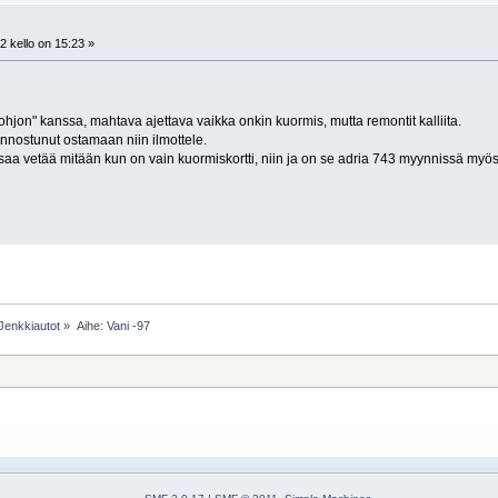
 kello on 15:23 »
rohjon" kanssa, mahtava ajettava vaikka onkin kuormis, mutta remontit kalliita.
iinnostunut ostamaan niin ilmottele.
aa vetää mitään kun on vain kuormiskortti, niin ja on se adria 743 myynnissä myös
Jenkkiautot
»
Aihe:
Vani -97