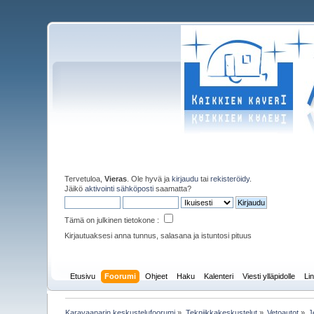
Tervetuloa,
Vieras
. Ole hyvä ja
kirjaudu
tai
rekisteröidy
.
Jäikö
aktivointi sähköposti
saamatta?
Tämä on julkinen tietokone :
Kirjautuaksesi anna tunnus, salasana ja istuntosi pituus
Etusivu
Foorumi
Ohjeet
Haku
Kalenteri
Viesti ylläpidolle
Lin
Karavaanarin keskustelufoorumi
»
Tekniikkakeskustelut
»
Vetoautot
»
J