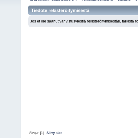
Tiedote rekisteröitymisestä
Jos et ole saanut vahvistusviestiä rekisteröitymisestä
si, tarkista 
Sivuja: [
1
]
Siirry alas