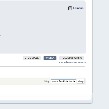
Lainaus
.
ETUSIVULLE
VASTAA
TULOSTUSVERSIO
« edellinen
seuraava »
Siirry: