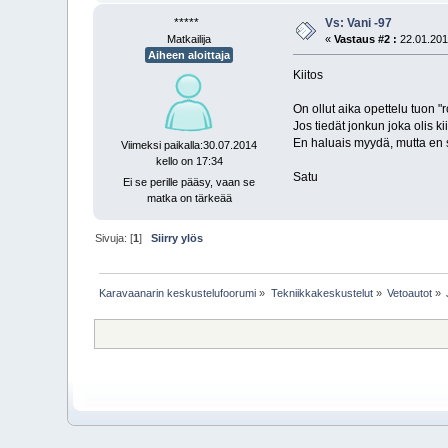
*****
Vs: Vani -97
Matkailija
«
Vastaus #2 :
22.01.2012
Aiheen aloittaja
Kiitos
On ollut aika opettelu tuon "
Jos tiedät jonkun joka olis k
En haluais myydä, mutta en s
Viimeksi paikalla:30.07.2014
kello on 17:34
Satu
Ei se perille pääsy, vaan se
matka on tärkeää
Sivuja: [
1
]
Siirry ylös
Karavaanarin keskustelufoorumi
»
Tekniikkakeskustelut
»
Vetoautot
»