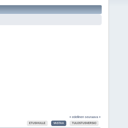
« edellinen
seuraava »
ETUSIVULLE
VASTAA
TULOSTUSVERSIO