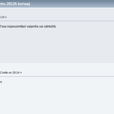
ttu 28135 kertaa)
5:13 »
7ssa nopeusmittari vaijerilla vai sähköllä.
 kello on 18:14 »
en