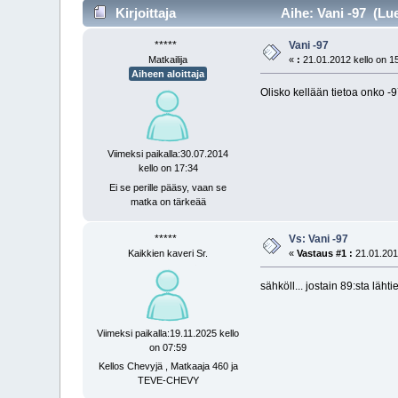
Kirjoittaja
Aihe: Vani -97 (Lue
*****
Vani -97
Matkailija
«
:
21.01.2012 kello on 1
Aiheen aloittaja
Olisko kellään tietoa onko -9
Viimeksi paikalla:30.07.2014
kello on 17:34
Ei se perille pääsy, vaan se
matka on tärkeää
*****
Vs: Vani -97
Kaikkien kaveri Sr.
«
Vastaus #1 :
21.01.2012
sähköll... jostain 89:sta lähti
Viimeksi paikalla:19.11.2025 kello
on 07:59
Kellos Chevyjä , Matkaaja 460 ja
TEVE-CHEVY