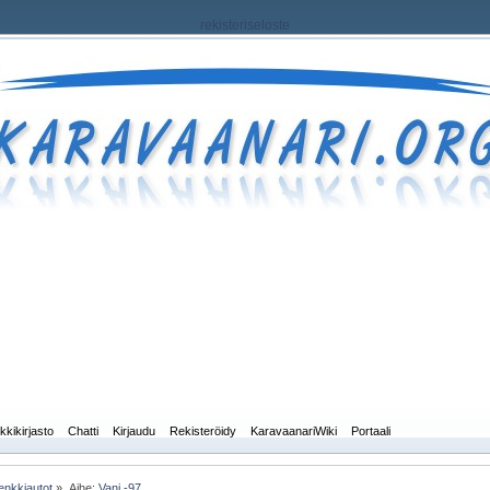
rekisteriseloste
kkikirjasto
Chatti
Kirjaudu
Rekisteröidy
KaravaanariWiki
Portaali
enkkiautot
»
Aihe:
Vani -97