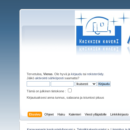
Tervetuloa,
Vieras
. Ole hyvä ja
kirjaudu
tai
rekisteröidy
.
Jäikö
aktivointi sähköposti
saamatta?
Tämä on julkinen tietokone :
Kirjautuaksesi anna tunnus, salasana ja istuntosi pituus
Etusivu
Ohjeet
Haku
Kalenteri
Viesti ylläpidolle
Linkkikirjasto
Karavaanarin keskustelufoorumi
»
Tekniikkakeskustelut
»
Lämmitys ja il