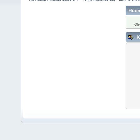
Huo
Ole
K