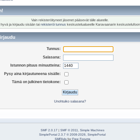
m!
Vain rekisteröityneet jäsenet pääsevät tälle alueelle.
 hyvä ja kirjaudu sisään tai
rekisteröi tunnus
keskustelualueelle Karavaanarin keskustelufoor
irjaudu
Tunnus:
Salasana:
Istunnon pituus minuutteina:
Pysy aina kirjautuneena sisälle:
Tämä on julkinen tietokone:
Unohtuiko salasana?
SMF 2.0.17
|
SMF © 2011
,
Simple Machines
SimplePortal 2.3.7 © 2008-2026, SimplePortal
SMFAds
for
Free Forums