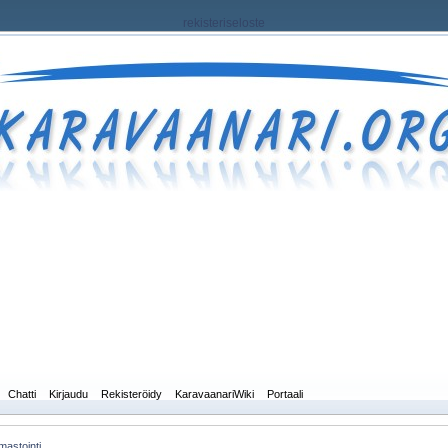
rekisteriseloste
Chatti
Kirjaudu
Rekisteröidy
KaravaanariWiki
Portaali
mastointi