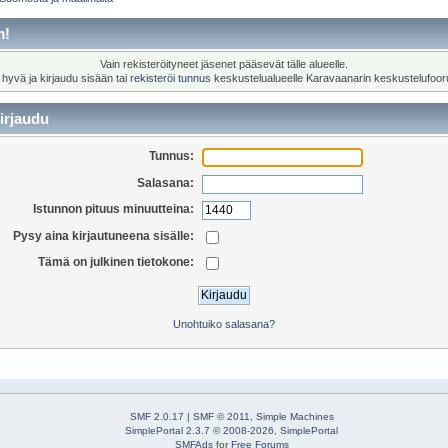
m!
Vain rekisteröityneet jäsenet pääsevät tälle alueelle.
 hyvä ja kirjaudu sisään tai
rekisteröi tunnus
keskustelualueelle Karavaanarin keskustelufoor
irjaudu
Tunnus:
Salasana:
Istunnon pituus minuutteina:
Pysy aina kirjautuneena sisälle:
Tämä on julkinen tietokone:
Unohtuiko salasana?
SMF 2.0.17
|
SMF © 2011
,
Simple Machines
SimplePortal 2.3.7 © 2008-2026, SimplePortal
SMFAds
for
Free Forums