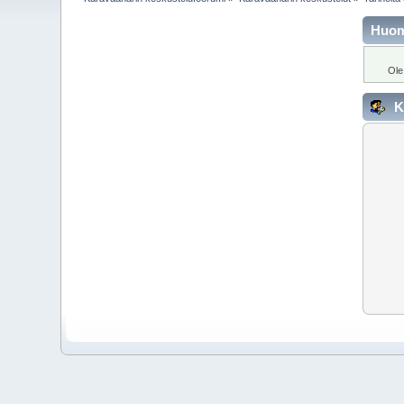
Huo
Ole
K