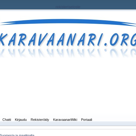
rekisteriseloste
Chatti
Kirjaudu
Rekisteröidy
KaravaanariWiki
Portaali
 Suomesta ja maailmalta