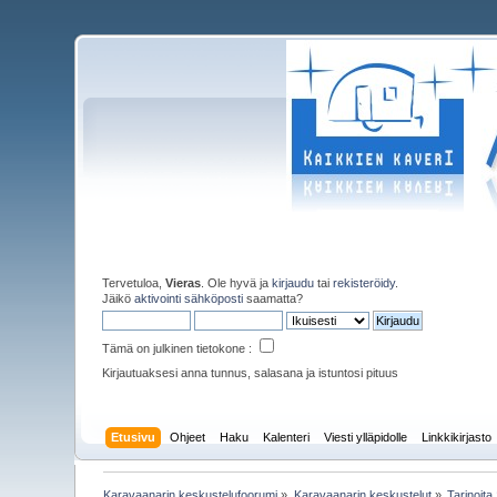
Tervetuloa,
Vieras
. Ole hyvä ja
kirjaudu
tai
rekisteröidy
.
Jäikö
aktivointi sähköposti
saamatta?
Tämä on julkinen tietokone :
Kirjautuaksesi anna tunnus, salasana ja istuntosi pituus
Etusivu
Ohjeet
Haku
Kalenteri
Viesti ylläpidolle
Linkkikirjasto
Karavaanarin keskustelufoorumi
»
Karavaanarin keskustelut
»
Tarinoita