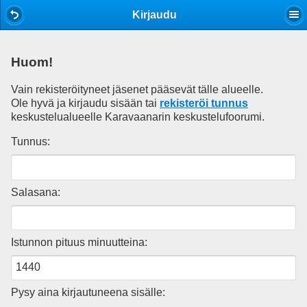
Mobile View
Kirjaudu
Huom!
Vain rekisteröityneet jäsenet pääsevät tälle alueelle.
Ole hyvä ja kirjaudu sisään tai
rekisteröi tunnus
keskustelualueelle Karavaanarin keskustelufoorumi.
Tunnus:
Salasana:
Istunnon pituus minuutteina:
Pysy aina kirjautuneena sisälle: