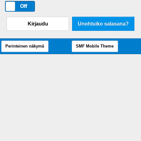
On
Off
Kirjaudu
Unohtuiko salasana?
Perinteinen näkymä
SMF Mobile Theme