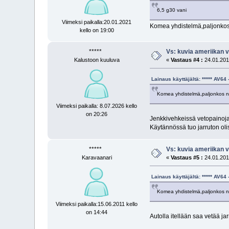
6,5 g30 vani
Viimeksi paikalla:20.01.2021
Komea yhdistelmä,paljonkos 
kello on 19:00
*****
Vs: kuvia ameriikan v
Kalustoon kuuluva
«
Vastaus #4 :
24.01.2011
Lainaus käyttäjältä: ***** AV6
Komea yhdistelmä,paljonkos no
Viimeksi paikalla: 8.07.2026 kello
on 20:26
Jenkkivehkeissä vetopainoja o
Käytännössä tuo jarruton olisi
*****
Vs: kuvia ameriikan v
Karavaanari
«
Vastaus #5 :
24.01.2011
Lainaus käyttäjältä: ***** AV6
Komea yhdistelmä,paljonkos no
Viimeksi paikalla:15.06.2011 kello
on 14:44
Autolla itellään saa vetää ja