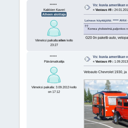
*****
Vs: kuvia ameriikan v
Kaikkien Kaveri
«
Vastaus #8 :
24.01.2011
Aiheen aloittaja
Lainaus käyttäjältä: ***** AV6
Komea yhdistelmä,paljonkos no
G20 0n paketti-auto, vetopain
Viimeksi paikalla:
eilen
kello
23:27
*****
Vs: kuvia ameriikan v
Päivämatkailija
«
Vastaus #9 :
1.09.2013 
Vetoauto Chevrolet 1930, ja
Viimeksi paikalla: 3.09.2013 kello
on 17:12