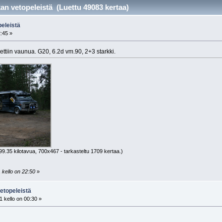
an vetopeleistä (Luettu 49083 kertaa)
peleistä
2:45 »
ettiin vaunua. G20, 6.2d vm.90, 2+3 starkki.
99.35 kilotavua, 700x467 - tarkasteltu 1709 kertaa.)
 kello on 22:50
»
etopeleistä
 kello on 00:30 »