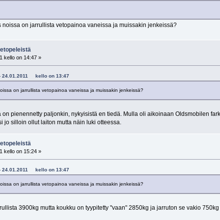
noissa on jarrullista vetopainoa vaneissa ja muissakin jenkeissä?
etopeleistä
 kello on 14:47 »
4 - 24.01.2011 kello on 13:47
issa on jarrullista vetopainoa vaneissa ja muissakin jenkeissä?
n pienennetty paljonkin, nykyisistä en tiedä. Mulla oli aikoinaan Oldsmobilen farkku 
 jo silloin ollut laiton mutta näin luki otteessa.
etopeleistä
 kello on 15:24 »
4 - 24.01.2011 kello on 13:47
issa on jarrullista vetopainoa vaneissa ja muissakin jenkeissä?
rrullista 3900kg mutta koukku on tyypitetty "vaan" 2850kg ja jarruton se vakio 750kg