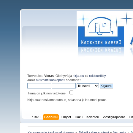
Tervetuloa,
Vieras
. Ole hyvä ja
kirjaudu
tai
rekisteröidy
.
Jäikö
aktivointi sähköposti
saamatta?
Tämä on julkinen tietokone :
Kirjautuaksesi anna tunnus, salasana ja istuntosi pituus
Etusivu
Foorumi
Ohjeet
Haku
Kalenteri
Viesti ylläpidolle
Lin
Karavaanarin keskustelufoorumi
»
Tekniikkakeskustelut
»
Vetoautot
»
J