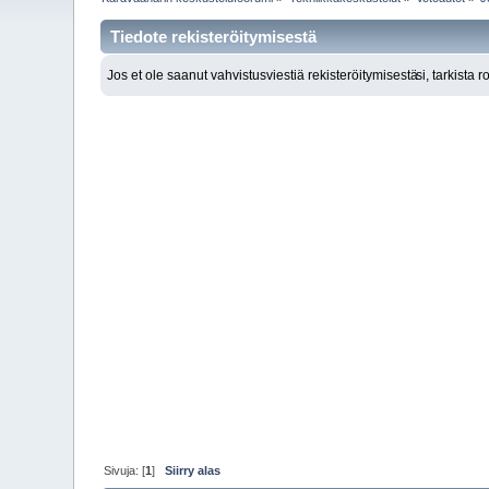
Tiedote rekisteröitymisestä
Jos et ole saanut vahvistusviestiä rekisteröitymisestä
si, tarkista 
Sivuja: [
1
]
Siirry alas