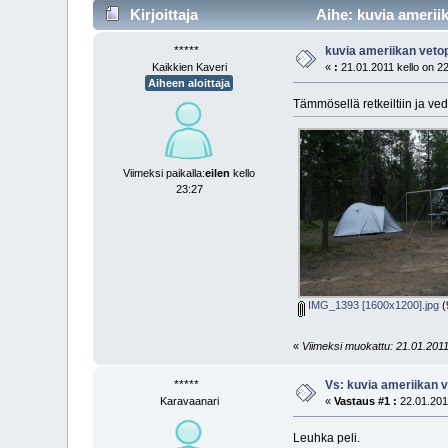
Kirjoittaja
Aihe: kuvia ameriik
*****
kuvia ameriikan veto
Kaikkien Kaveri
«
:
21.01.2011 kello on 2
Aiheen aloittaja
Tämmösellä retkeiltiin ja ved
Viimeksi paikalla:
eilen
kello
23:27
IMG_1393 [1600x1200].jpg
(
«
Viimeksi muokattu: 21.01.2011
*****
Vs: kuvia ameriikan v
Karavaanari
«
Vastaus #1 :
22.01.2011
Leuhka peli.