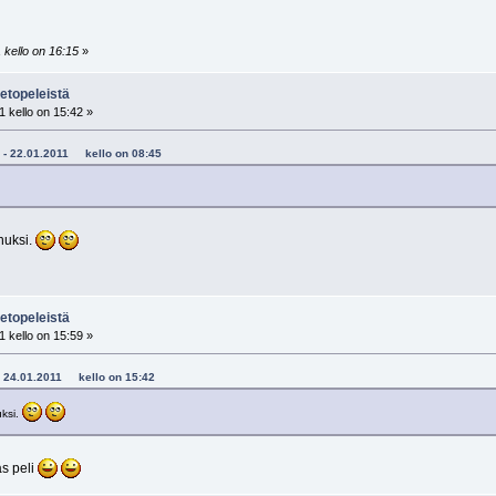
 kello on 16:15
»
etopeleistä
 kello on 15:42 »
48 - 22.01.2011 kello on 08:45
nuksi.
etopeleistä
 kello on 15:59 »
o - 24.01.2011 kello on 15:42
uksi.
s peli