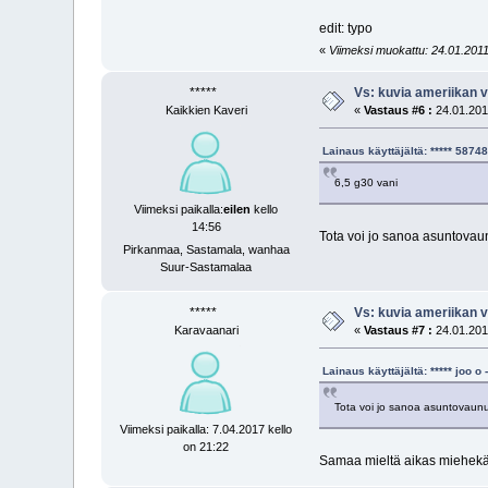
edit: typo
«
Viimeksi muokattu: 24.01.2011
*****
Vs: kuvia ameriikan v
Kaikkien Kaveri
«
Vastaus #6 :
24.01.2011
Lainaus käyttäjältä: ***** 587
6,5 g30 vani
Viimeksi paikalla:
eilen
kello
14:56
Tota voi jo sanoa asuntovau
Pirkanmaa, Sastamala, wanhaa
Suur-Sastamalaa
*****
Vs: kuvia ameriikan v
Karavaanari
«
Vastaus #7 :
24.01.2011
Lainaus käyttäjältä: ***** joo 
Tota voi jo sanoa asuntovaun
Viimeksi paikalla: 7.04.2017 kello
on 21:22
Samaa mieltä aikas miehekä