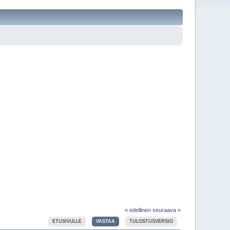
« edellinen
seuraava »
ETUSIVULLE
VASTAA
TULOSTUSVERSIO