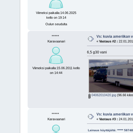
Viimeksi paikalla:14.06.2025
kello on 19:14
Oulun seudulta
*****
Vs: kuvia ameriikan v
Karavaanari
«
Vastaus #2 :
22.01.2011
6,5 g30 vani
Viimeksi paikalla:15.06.2011 kello
on 14:44
04062010420.jpg
(96.66 kilo
*****
Vs: kuvia ameriikan v
Karavaanari
«
Vastaus #3 :
24.01.2011
Lainaus käyttäjältä: ***** 587