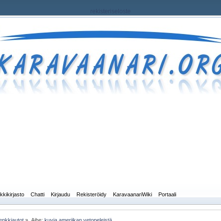
rekisteriseloste
kkikirjasto
Chatti
Kirjaudu
Rekisteröidy
KaravaanariWiki
Portaali
enkkiautot
»
Aihe:
kuvia ameriikan vetopeleistä