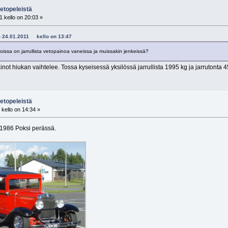
etopeleistä
 kello on 20:03 »
4 - 24.01.2011 kello on 13:47
issa on jarrullista vetopainoa vaneissa ja muissakin jenkeissä?
ot hiukan vaihtelee. Tossa kyseisessä yksilössä jarrullista 1995 kg ja jarrutonta 45
etopeleistä
kello on 14:34 »
 1986 Poksi perässä.