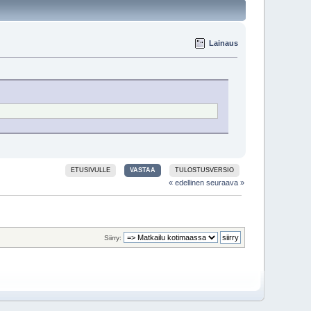
Lainaus
ETUSIVULLE
VASTAA
TULOSTUSVERSIO
« edellinen
seuraava »
Siirry: