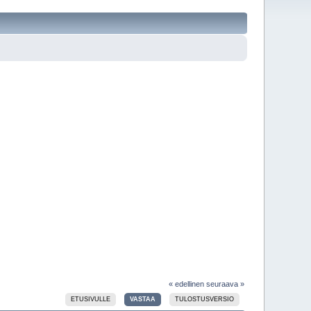
« edellinen
seuraava »
ETUSIVULLE
VASTAA
TULOSTUSVERSIO