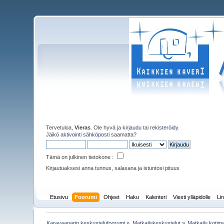
Tervetuloa,
Vieras
. Ole hyvä ja
kirjaudu
tai
rekisteröidy
.
Jäikö
aktivointi sähköposti
saamatta?
Tämä on julkinen tietokone :
Kirjautuaksesi anna tunnus, salasana ja istuntosi pituus
Etusivu
Foorumi
Ohjeet
Haku
Kalenteri
Viesti ylläpidolle
Lin
Karavaanarin keskustelufoorumi
»
Matkailukeskustelut
»
Matkailu koti