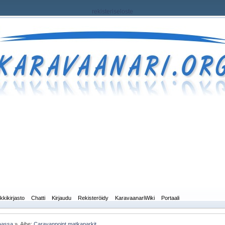
rekisteriseloste
kkikirjasto
Chatti
Kirjaudu
Rekisteröidy
KaravaanariWiki
Portaali
maassa
»
Aihe:
Caravanpoint matkaparkit