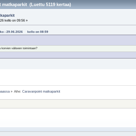
 matkaparkit (Luettu 5119 kertaa)
kaparkit
26 kello on 09:56 »
poko - 29.06.2026 kello on 08:59
a korvien väliseen toimintaan?
imaassa
»
Aihe:
Caravanpoint matkaparkit