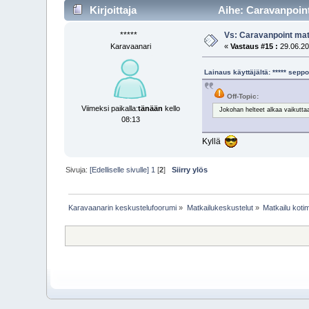
Kirjoittaja
Aihe: Caravanpoint
*****
Vs: Caravanpoint mat
Karavaanari
«
Vastaus #15 :
29.06.20
Lainaus käyttäjältä: ***** sep
Off-Topic:
Viimeksi paikalla:
tänään
kello
Jokohan helteet alkaa vaikutta
08:13
Kyllä
Sivuja:
[Edelliselle sivulle]
1
[
2
]
Siirry ylös
Karavaanarin keskustelufoorumi
»
Matkailukeskustelut
»
Matkailu kot