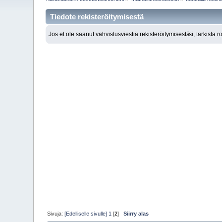
Tiedote rekisteröitymisestä
Jos et ole saanut vahvistusviestiä rekisteröitymisestä
si, tarkista 
Sivuja:
[Edelliselle sivulle]
1
[
2
]
Siirry alas