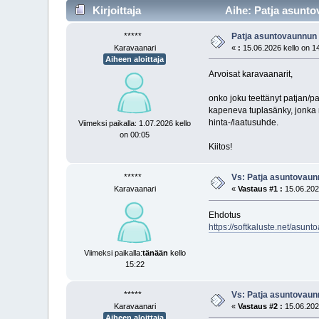
Kirjoittaja
Aihe: Patja asunto
*****
Patja asuntovaunnun
Karavaanari
«
:
15.06.2026 kello on 1
Aiheen aloittaja
Arvoisat karavaanarit,
onko joku teettänyt patjan/p
kapeneva tuplasänky, jonka mi
hinta-/laatusuhde.
Viimeksi paikalla: 1.07.2026 kello
on 00:05
Kiitos!
*****
Vs: Patja asuntovau
Karavaanari
«
Vastaus #1 :
15.06.2026
Ehdotus
https://softkaluste.net/asun
Viimeksi paikalla:
tänään
kello
15:22
*****
Vs: Patja asuntovau
Karavaanari
«
Vastaus #2 :
15.06.2026
Aiheen aloittaja