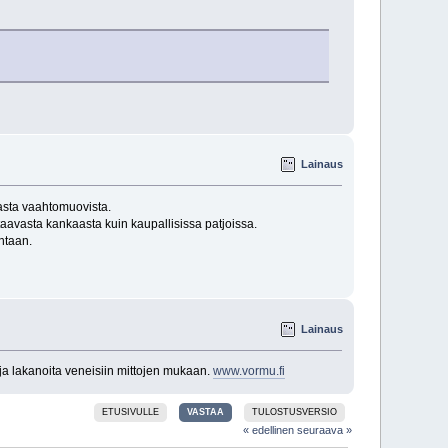
Lainaus
asta vaahtomuovista.
taavasta kankaasta kuin kaupallisissa patjoissa.
intaan.
Lainaus
uja lakanoita veneisiin mittojen mukaan.
www.vormu.fi
ETUSIVULLE
VASTAA
TULOSTUSVERSIO
« edellinen
seuraava »