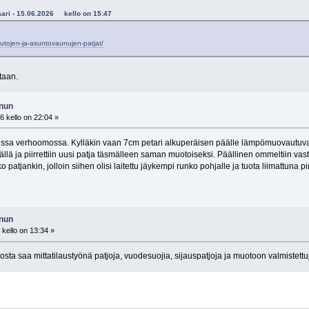
vaari - 15.06.2026 kello on 15:47
autojen-ja-asuntovaunujen-patjat/
otaan.
nnun
 kello on 22:04 »
isessa verhoomossa. Kylläkin vaan 7cm petari alkuperäisen päälle lämpömuovautuv
ällä ja piirrettiin uusi patja täsmälleen saman muotoiseksi. Päällinen ommeltiin vas
 patjankin, jolloin siihen olisi laitettu jäykempi runko pohjalle ja tuota liimattuna p
nnun
kello on 13:34 »
sta saa mittatilaustyönä patjoja, vuodesuojia, sijauspatjoja ja muotoon valmistett