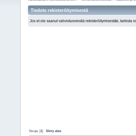
Tiedote rekisteröitymisestä
Jos et ole saanut vahvistusviestiä rekisteröitymisestä
si, tarkista 
Sivuja: [
1
]
Siirry alas