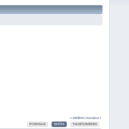
« edellinen
seuraava »
ETUSIVULLE
VASTAA
TULOSTUSVERSIO