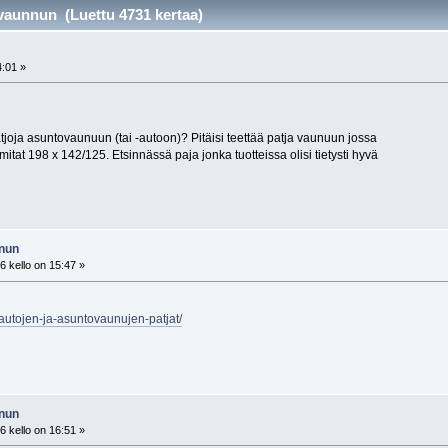
vaunnun (Luettu 4731 kertaa)
4:01 »
atjoja asuntovaunuun (tai -autoon)? Pitäisi teettää patja vaunuun jossa
tat 198 x 142/125. Etsinnässä paja jonka tuotteissa olisi tietysti hyvä
nnun
 kello on 15:47 »
toautojen-ja-asuntovaunujen-patjat/
nnun
 kello on 16:51 »