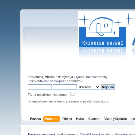
Tervetuloa,
Vieras
. Ole hyvä ja
kirjaudu
tai
rekisteröidy
.
Jäikö
aktivointi sähköposti
saamatta?
Tämä on julkinen tietokone :
Kirjautuaksesi anna tunnus, salasana ja istuntosi pituus
Etusivu
Foorumi
Ohjeet
Haku
Kalenteri
Viesti ylläpidolle
Lin
Karavaanarin keskustelufoorumi
»
Tekniikkakeskustelut
»
Kalusteet ja s