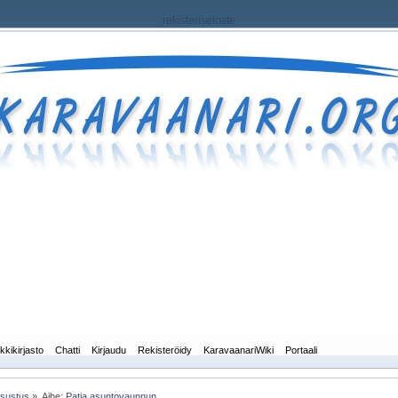
rekisteriseloste
kkikirjasto
Chatti
Kirjaudu
Rekisteröidy
KaravaanariWiki
Portaali
isustus
»
Aihe:
Patja asuntovaunnun