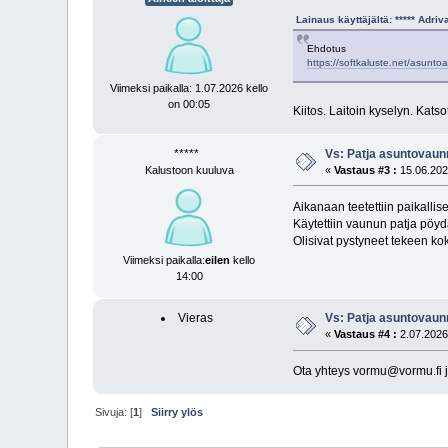
Lainaus käyttäjältä: ***** Adri
Ehdotus
https://softkaluste.net/asunto
Viimeksi paikalla: 1.07.2026 kello
on 00:05
Kiitos. Laitoin kyselyn. Kats
*****
Vs: Patja asuntovau
Kalustoon kuuluva
«
Vastaus #3 :
15.06.2026
Aikanaan teetettiin paikall
Käytettiin vaunun patja pöyd
Olisivat pystyneet tekeen koko
Viimeksi paikalla:
eilen
kello
14:00
Vieras
Vs: Patja asuntovau
«
Vastaus #4 :
2.07.2026 
Ota yhteys vormu@vormu.fi jo
Sivuja: [
1
]
Siirry ylös