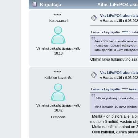
Kirjoittaja
Aihe: LiFePO4-akun
*****
Vs: LiFePO4-akun latu
Karavaanari
«
Vastaus #15 :
6.06.202
Lainaus käyttäjältä: ***** Jot
Juu 230v vaihtovirralla asia on
nousevat nopeasti etäisyyden k
Viimeksi paikalla:
tänään
kello
latausjännite ja 10m etäisyys tu
18:13
Ohmin lakia tulkinnut noissa 
*****
Vs: LiFePO4-akun latu
Kaikkien kaveri Sr.
«
Vastaus #16 :
6.06.202
Lainaus käyttäjältä: ***** Aak
Riittäkö pistokejohdon vahvuus
Viimeksi paikalla:
tänään
kello
Minä laittaisin 10 mm2 johdon, j
16:42
Meillä + on pistorsialle ja pi
Lempäälä
muutoin 6 neliöö, vastoin ohje
Mulla noi sähkö opinot on 2.
Olen kattellut, kuinka pieni