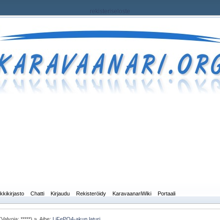
rekisteriseloste
kkikirjasto
Chatti
Kirjaudu
Rekisteröidy
KaravaanariWiki
Portaali
Valvoja: *****) »
Aihe:
LiFePO4-akun laturi