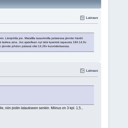
Lainaus
. Lämpötila jne. Matalilla tasavirroilla pelatessa jännite häviöt
 laskea aina. Jos ajatellaan nyt tätä kyseistä tapausta 18A 14,6v
inen jännite johdon päässä olisi 14,26v kuormitettaessa.
Lainaus
le, niin pistin lataukseen senkin. Miinus on 3 kpl. 1,5.,