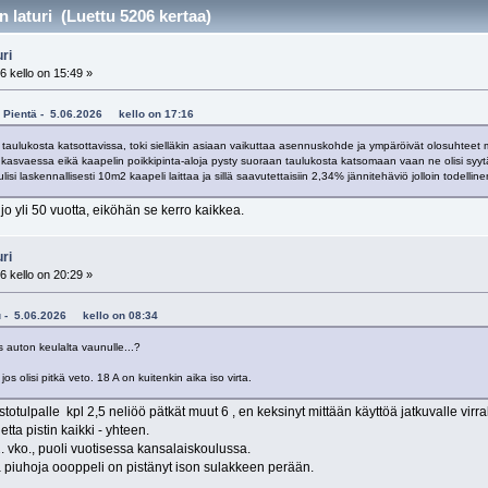
 laturi (Luettu 5206 kertaa)
ri
6 kello on 15:49 »
ahi Pientä - 5.06.2026 kello on 17:16
 taulukosta katsottavissa, toki sielläkin asiaan vaikuttaa asennuskohde ja ympäröivät olosuhteet mm
asvaessa eikä kaapelin poikkipinta-aloja pysty suoraan taulukosta katsomaan vaan ne olisi syytä
lisi laskennallisesti 10m2 kaapeli laittaa ja sillä saavutettaisiin 2,34% jännitehäviö jolloin todell
jo yli 50 vuotta, eiköhän se kerro kaikkea.
ri
6 kello on 20:29 »
ku - 5.06.2026 kello on 08:34
 auton keulalta vaunulle...?
os olisi pitkä veto. 18 A on kuitenkin aika iso virta.
stotulpalle kpl 2,5 neliöö pätkät muut 6 , en keksinyt mittään käyttöä jatkuvalle virral
tta pistin kaikki - yhteen.
 vko., puoli vuotisessa kansalaiskoulussa.
ä piuhoja oooppeli on pistänyt ison sulakkeen perään.