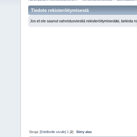
Tiedote rekisteröitymisestä
Jos et ole saanut vahvistusviestiä rekisteröitymisestä
si, tarkista 
Sivuja:
[Edelliselle sivulle]
1
[
2
]
Siirry alas