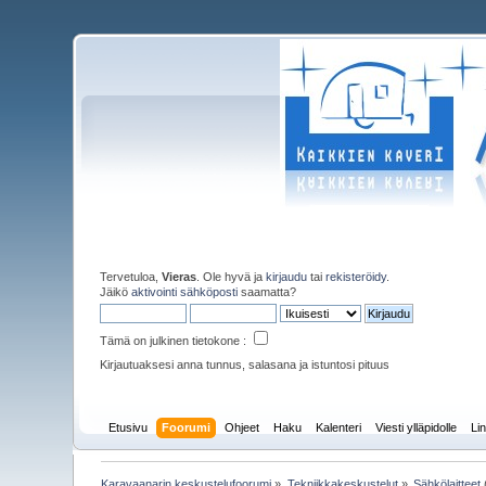
Tervetuloa,
Vieras
. Ole hyvä ja
kirjaudu
tai
rekisteröidy
.
Jäikö
aktivointi sähköposti
saamatta?
Tämä on julkinen tietokone :
Kirjautuaksesi anna tunnus, salasana ja istuntosi pituus
Etusivu
Foorumi
Ohjeet
Haku
Kalenteri
Viesti ylläpidolle
Lin
Karavaanarin keskustelufoorumi
»
Tekniikkakeskustelut
»
Sähkölaitteet
(