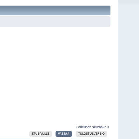
« edellinen
seuraava »
ETUSIVULLE
VASTAA
TULOSTUSVERSIO