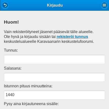
Mobile View
Kirjaudu
Huom!
Vain rekisteröityneet jäsenet pääsevät tälle alueelle.
Ole hyvä ja kirjaudu sisään tai
rekisteröi tunnus
keskustelualueelle Karavaanarin keskustelufoorumi.
Tunnus:
Salasana:
Istunnon pituus minuutteina:
Pysy aina kirjautuneena sisälle: