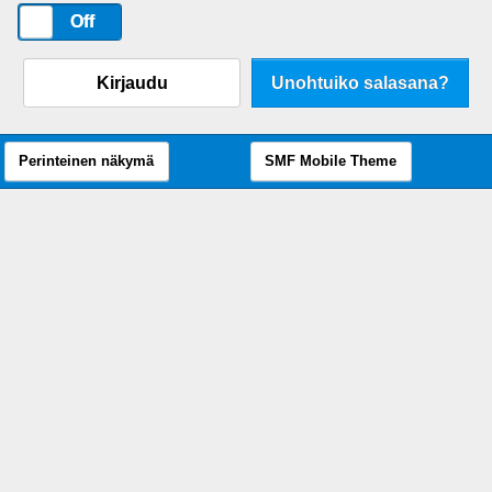
On
Off
Kirjaudu
Unohtuiko salasana?
Perinteinen näkymä
SMF Mobile Theme