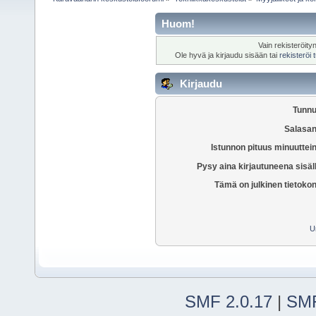
Huom!
Vain rekisteröity
Ole hyvä ja kirjaudu sisään tai
rekisteröi
Kirjaudu
Tunnu
Salasan
Istunnon pituus minuuttei
Pysy aina kirjautuneena sisäl
Tämä on julkinen tietoko
U
SMF 2.0.17
|
SMF