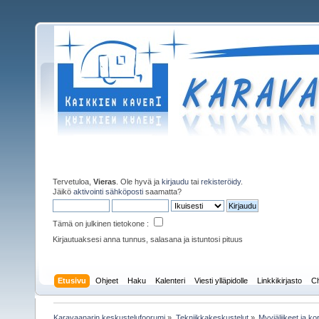
Tervetuloa,
Vieras
. Ole hyvä ja
kirjaudu
tai
rekisteröidy
.
Jäikö
aktivointi sähköposti
saamatta?
Tämä on julkinen tietokone :
Kirjautuaksesi anna tunnus, salasana ja istuntosi pituus
Etusivu
Ohjeet
Haku
Kalenteri
Viesti ylläpidolle
Linkkikirjasto
Ch
Karavaanarin keskustelufoorumi
»
Tekniikkakeskustelut
»
Myyjäliikeet ja ko