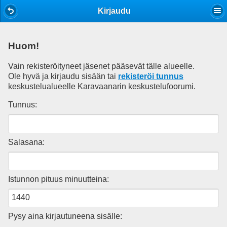
Mobile View
Kirjaudu
Huom!
Vain rekisteröityneet jäsenet pääsevät tälle alueelle.
Ole hyvä ja kirjaudu sisään tai
rekisteröi tunnus
keskustelualueelle Karavaanarin keskustelufoorumi.
Tunnus:
Salasana:
Istunnon pituus minuutteina:
Pysy aina kirjautuneena sisälle: