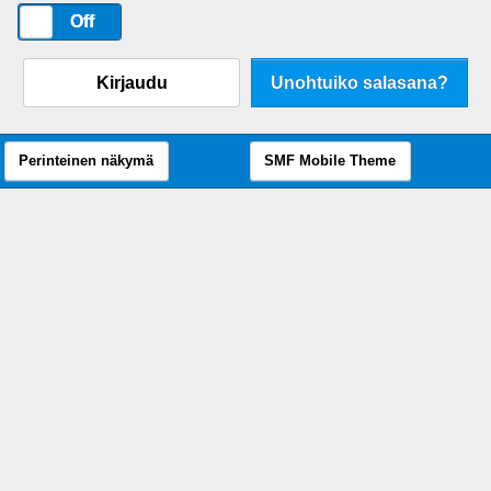
On
Off
Kirjaudu
Unohtuiko salasana?
Perinteinen näkymä
SMF Mobile Theme