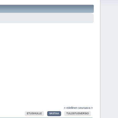
« edellinen
seuraava »
ETUSIVULLE
VASTAA
TULOSTUSVERSIO