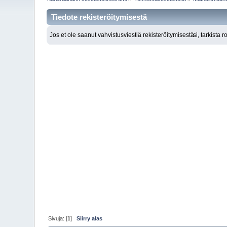
Tiedote rekisteröitymisestä
Jos et ole saanut vahvistusviestiä rekisteröitymisestä
si, tarkista 
Sivuja: [
1
]
Siirry alas