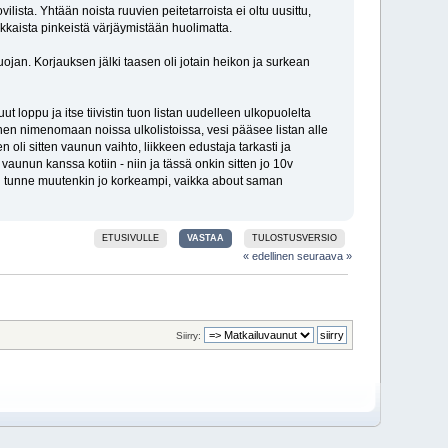
lista. Yhtään noista ruuvien peitetarroista ei oltu uusittu,
makkaista pinkeistä värjäymistään huolimatta.
ojan. Korjauksen jälki taasen oli jotain heikon ja surkean
loppu ja itse tiivistin tuon listan uudelleen ulkopuolelta
nen nimenomaan noissa ulkolistoissa, vesi pääsee listan alle
n oli sitten vaunun vaihto, liikkeen edustaja tarkasti ja
nun kanssa kotiin - niin ja tässä onkin sitten jo 10v
en tunne muutenkin jo korkeampi, vaikka about saman
ETUSIVULLE
VASTAA
TULOSTUSVERSIO
« edellinen
seuraava »
Siirry: