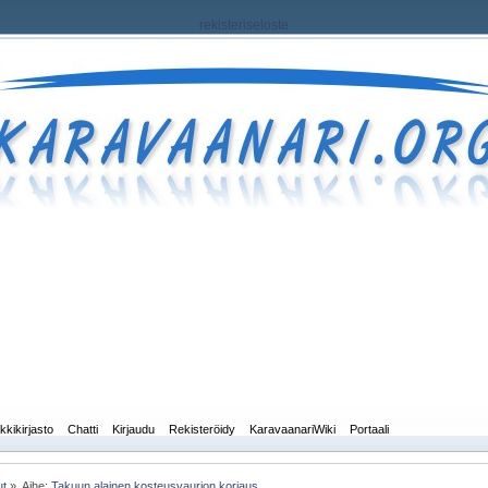
rekisteriseloste
kkikirjasto
Chatti
Kirjaudu
Rekisteröidy
KaravaanariWiki
Portaali
ut
»
Aihe:
Takuun alainen kosteusvaurion korjaus