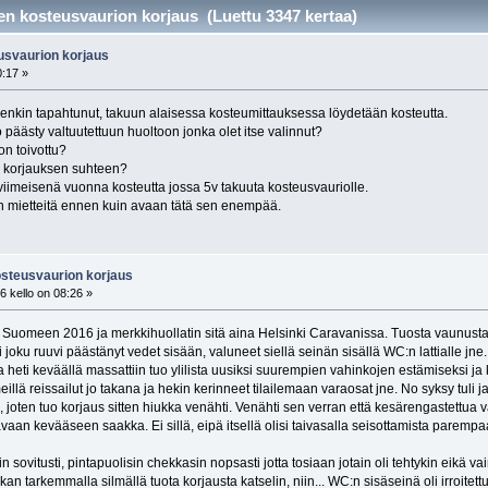
en kosteusvaurion korjaus (Luettu 3347 kertaa)
usvaurion korjaus
0:17 »
enkin tapahtunut, takuun alaisessa kosteumittauksessa löydetään kosteutta.
 päästy valtuutettuun huoltoon jonka olet itse valinnut?
on toivottu?
a korjauksen suhteen?
iimeisenä vuonna kosteutta jossa 5v takuuta kosteusvauriolle.
 mietteitä ennen kuin avaan tätä sen enempää.
osteusvaurion korjaus
 kello on 08:26 »
 Suomeen 2016 ja merkkihuollatin sitä aina Helsinki Caravanissa. Tuosta vaunusta 
oli joku ruuvi päästänyt vedet sisään, valuneet siellä seinän sisällä WC:n lattialle j
heti keväällä massattiin tuo ylilista uusiksi suurempien vahinkojen estämiseksi ja k
llä reissailut jo takana ja hekin kerinneet tilailemaan varaosat jne. No syksy tuli ja
, joten tuo korjaus sitten hiukka venähti. Venähti sen verran että kesärengastettua 
aan kevääseen saakka. Ei sillä, eipä itsellä olisi taivasalla seisottamista parempaa p
in sovitusti, pintapuolisin chekkasin nopsasti jotta tosiaan jotain oli tehtykin eikä
kan tarkemmalla silmällä tuota korjausta katselin, niin... WC:n sisäseinä oli irroitett