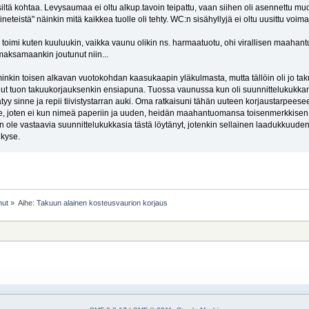
iltä kohtaa. Levysaumaa ei oltu alkup.tavoin teipattu, vaan siihen oli asennettu muovi
sineteistä" näinkin mitä kaikkea tuolle oli tehty. WC:n sisähyllyjä ei oltu uusittu voi
oimi kuten kuuluukin, vaikka vaunu olikin ns. harmaatuotu, ohi virallisen maahantu
ä maksamaankin joutunut niin...
in toisen alkavan vuotokohdan kaasukaapin yläkulmasta, mutta tällöin oli jo takuut 
minut tuon takuukorjauksenkin ensiapuna. Tuossa vaunussa kun oli suunnittelukukka
ätyy sinne ja repii tiivistystarran auki. Oma ratkaisuni tähän uuteen korjaustarpeesee
, joten ei kun nimeä paperiin ja uuden, heidän maahantuomansa toisenmerkkisen vau
 ole vastaavia suunnittelukukkasia tästä löytänyt, jotenkin sellainen laadukkuud
 kyse.
nut
»
Aihe:
Takuun alainen kosteusvaurion korjaus