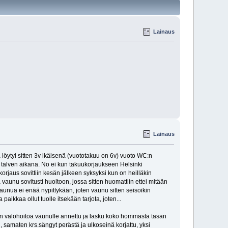
Lainaus
Lainaus
löytyi sitten 3v ikäisenä (vuototakuu on 6v) vuoto WC:n
ne. talven aikana. No ei kun takuukorjaukseen Helsinki
orjaus sovittiin kesän jälkeen syksyksi kun on heilläkin
 vaunu sovitusti huoltoon, jossa sitten huomattiin ettei mitään
vaunua ei enää nypittykään, joten vaunu sitten seisoikin
aikkaa ollut tuolle itsekään tarjota, joten...
 vain valohoitoa vaunulle annettu ja lasku koko hommasta tasan
u, samaten krs.sängyt perästä ja ulkoseinä korjattu, yksi