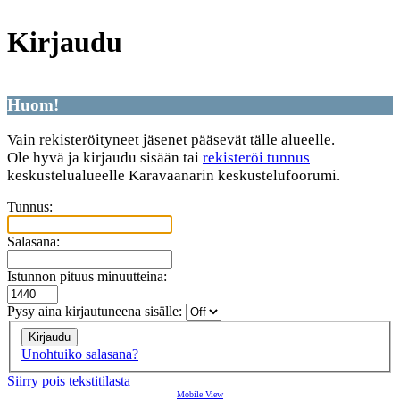
Kirjaudu
Huom!
Vain rekisteröityneet jäsenet pääsevät tälle alueelle.
Ole hyvä ja kirjaudu sisään tai
rekisteröi tunnus
keskustelualueelle Karavaanarin keskustelufoorumi.
Tunnus:
Salasana:
Istunnon pituus minuutteina:
Pysy aina kirjautuneena sisälle:
Unohtuiko salasana?
Siirry pois tekstitilasta
Mobile View