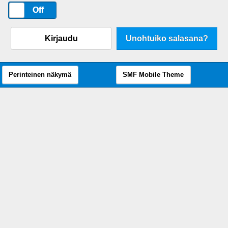
On
Off
Kirjaudu
Unohtuiko salasana?
Perinteinen näkymä
SMF Mobile Theme