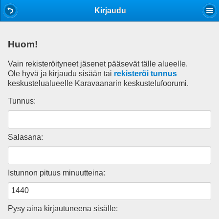
Mobile View
Kirjaudu
Huom!
Vain rekisteröityneet jäsenet pääsevät tälle alueelle.
Ole hyvä ja kirjaudu sisään tai
rekisteröi tunnus
keskustelualueelle Karavaanarin keskustelufoorumi.
Tunnus:
Salasana:
Istunnon pituus minuutteina:
Pysy aina kirjautuneena sisälle: