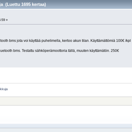
a (Luettu 1695 kertaa)
6:59 »
tooth bms jota voi käyttää puhelimella, kertoo akun tilan. Käyttämättömiä 100€ /kpl
luetooth bms. Testattu sähköperämoottoria tällä, muuten käyttämätön. 250€
akkuja