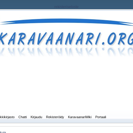
rekisteriseloste
kkikirjasto
Chatti
Kirjaudu
Rekisteröidy
KaravaanariWiki
Portaali
kkuja