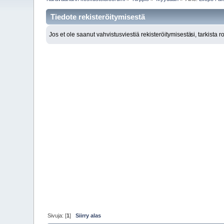
Tiedote rekisteröitymisestä
Jos et ole saanut vahvistusviestiä rekisteröitymisestä
si, tarkista 
Sivuja: [
1
]
Siirry alas