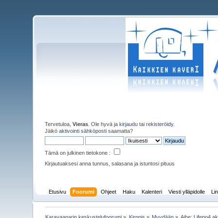
Tervetuloa,
Vieras
. Ole hyvä ja
kirjaudu
tai
rekisteröidy
.
Jäikö
aktivointi sähköposti
saamatta?
Tämä on julkinen tietokone :
Kirjautuaksesi anna tunnus, salasana ja istuntosi pituus
Etusivu
Foorumi
Ohjeet
Haku
Kalenteri
Viesti ylläpidolle
Lin
Karavaanarin keskustelufoorumi
»
Kirppis
»
Myydään
»
Aihe:
Lifepo4 a