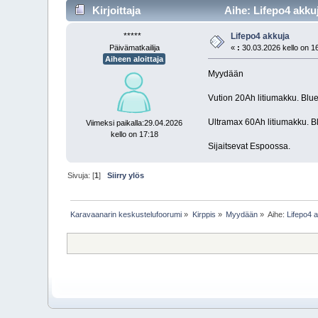
Kirjoittaja
Aihe: Lifepo4 akkuj
*****
Lifepo4 akkuja
Päivämatkailija
«
:
30.03.2026 kello on 1
Aiheen aloittaja
Myydään
Vution 20Ah litiumakku. Blue
Ultramax 60Ah litiumakku. B
Viimeksi paikalla:29.04.2026
kello on 17:18
Sijaitsevat Espoossa.
Sivuja: [
1
]
Siirry ylös
Karavaanarin keskustelufoorumi
»
Kirppis
»
Myydään
»
Aihe:
Lifepo4 