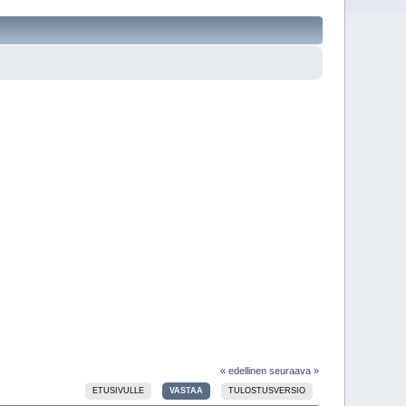
« edellinen
seuraava »
ETUSIVULLE
VASTAA
TULOSTUSVERSIO