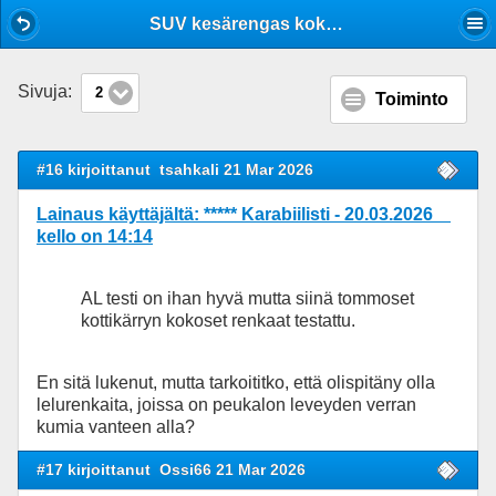
Mobile View
SUV kesärengas kokemuksia?
Sivuja:
2
Toiminto
#16 kirjoittanut
tsahkali 21 Mar 2026
Lainaus käyttäjältä: ***** Karabiilisti - 20.03.2026
kello on 14:14
AL testi on ihan hyvä mutta siinä tommoset
kottikärryn kokoset renkaat testattu.
En sitä lukenut, mutta tarkoititko, että olispitäny olla
lelurenkaita, joissa on peukalon leveyden verran
kumia vanteen alla?
#17 kirjoittanut
Ossi66 21 Mar 2026