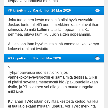
kelpaava/vaadittava merkintä.
#8 kirjoittanut
Karabiilisti 20 Mar 2026
Joku tuollainen kesto merkintä olisi hyvä eussakin.
Joskus tuntunut että uudet merkkirenkaat kuluvat ihan
silmissä. Ja mitä kalliimmat sitä nopeammin. Kai
pehmeä, pitävä kumi kuluukin sitten nopeammin.
AL testi on ihan hyvä mutta siinä tommoset kottikärryn
kokoset renkaat testattu.
#9 kirjoittanut
88k5 20 Mar 2026
^
Tyhjänpäiväisiä nuo testit onkin jos
vannekoko/leveys/profiili ei sama mitä testissä. Siksi
ei pitäisi soveltaa menestystä hlö / pakupuolellakaan
ristiin, ja XL sivuinen voi olla jotain muuta rungolta
mitä tavis
Kyllähän TWR jotain osviittaa kestosta kertoo, vaikka
ei täällä olekaan mikään lupaus.. voi TWR merkintä