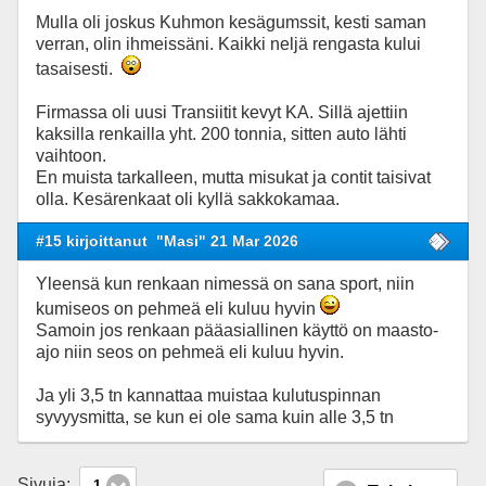
Mulla oli joskus Kuhmon kesägumssit, kesti saman
verran, olin ihmeissäni. Kaikki neljä rengasta kului
tasaisesti.
Firmassa oli uusi Transiitit kevyt KA. Sillä ajettiin
kaksilla renkailla yht. 200 tonnia, sitten auto lähti
vaihtoon.
En muista tarkalleen, mutta misukat ja contit taisivat
olla. Kesärenkaat oli kyllä sakkokamaa.
#15 kirjoittanut
"Masi" 21 Mar 2026
Yleensä kun renkaan nimessä on sana sport, niin
kumiseos on pehmeä eli kuluu hyvin
Samoin jos renkaan pääasiallinen käyttö on maasto-
ajo niin seos on pehmeä eli kuluu hyvin.
Ja yli 3,5 tn kannattaa muistaa kulutuspinnan
syvyysmitta, se kun ei ole sama kuin alle 3,5 tn
Sivuja:
1