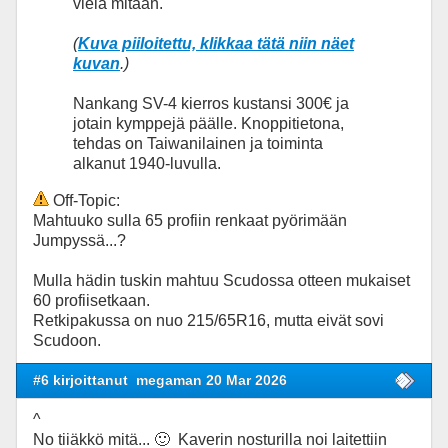
vielä mitään.
(
Kuva piiloitettu, klikkaa tätä niin näet
kuvan
.)
Nankang SV-4 kierros kustansi 300€ ja
jotain kymppejä päälle. Knoppitietona,
tehdas on Taiwanilainen ja toiminta
alkanut 1940-luvulla.
Off-Topic:
Mahtuuko sulla 65 profiin renkaat pyörimään
Jumpyssä...?
Mulla hädin tuskin mahtuu Scudossa otteen mukaiset
60 profiisetkaan.
Retkipakussa on nuo 215/65R16, mutta eivät sovi
Scudoon.
#6 kirjoittanut
megaman 20 Mar 2026
^
No tiiäkkö mitä... 🙂 Kaverin nosturilla noi laitettiin