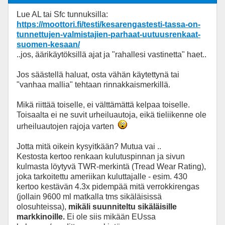
Lue AL tai Sfc tunnuksilla:
https://moottori.fi/testi/kesarengastesti-tassa-on-
tunnettujen-valmistajien-parhaat-uutuusrenkaat-
suomen-kesaan/
..jos, äärikäytöksillä ajat ja "rahallesi vastinetta" haet..
Jos säästellä haluat, osta vähän käytettynä tai
"vanhaa mallia" tehtaan rinnakkaismerkillä.
Mikä riittää toiselle, ei välttämättä kelpaa toiselle.
Toisaalta ei ne suvit urheiluautoja, eikä tieliikenne ole
urheiluautojen rajoja varten
Jotta mitä oikein kysyitkään? Mutua vai ..
Kestosta kertoo renkaan kulutuspinnan ja sivun
kulmasta löytyvä TWR-merkintä (Tread Wear Rating),
joka tarkoitettu ameriikan kuluttajalle - esim. 430
kertoo kestävän 4.3x pidempää mitä verrokkirengas
(jollain 9600 ml matkalla tms sikäläisissä
olosuhteissa),
mikäli suunniteltu sikäläisille
markkinoille.
Ei ole siis mikään EUssa