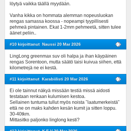
löytyä vaikka täällä myydään.
Vanha kikka on hommata alemman nopeusluokan
rengas samassa koossa - nopeampi tyypillisesti
pehmeä pintainen. Ekat 1-2mm pehmeetä, sitten tulee
äänet peliin..
#10 kirjoittanut
Naussi 20 Mar 2026
LingLong greenmax suv oli halpa ja ihan käypäinen
rengas Sorentoon, mutta säätö taisi kuivua siihen, että
kilometrejä ne ei kestä.
#11 kirjoittanut
Karabiilisti 20 Mar 2026
Ei ole tainnut näkyä missään testiä missä aidosti
testataan renkaan kulumisen kestoa.
Sellainen tuntuma tullut myös noista "laatumerkeistä"
että ne on maks kahden kesän kumit ja sitten loppu.
30-40tkm.
Mittasitko paljonko linglong kesti?