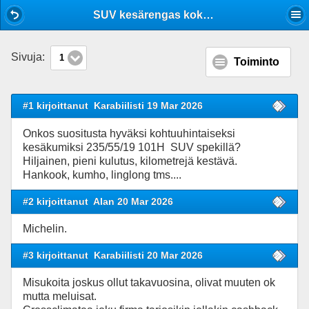
Mobile View
SUV kesärengas kokemuksia?
Sivuja:
1
Toiminto
#1 kirjoittanut
Karabiilisti 19 Mar 2026
Onkos suositusta hyväksi kohtuuhintaiseksi
kesäkumiksi 235/55/19 101H SUV spekillä?
Hiljainen, pieni kulutus, kilometrejä kestävä.
Hankook, kumho, linglong tms....
#2 kirjoittanut
Alan 20 Mar 2026
Michelin.
#3 kirjoittanut
Karabiilisti 20 Mar 2026
Misukoita joskus ollut takavuosina, olivat muuten ok
mutta meluisat.