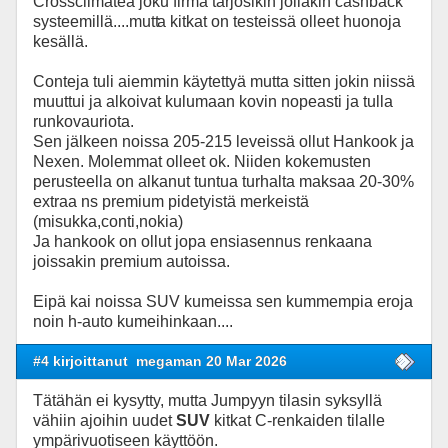
Crossclimatea joku firma tarjosikin jollakin cashback
systeemillä....mutt
a kitkat on testeissä olleet huonoja
kesällä.
Conteja tuli aiemmin käytettyä mutta sitten jokin niissä
muuttui ja alkoivat kulumaan kovin nopeasti ja tulla
runkovauriota.
Sen jälkeen noissa 205-215 leveissä ollut Hankook ja
Nexen. Molemmat olleet ok. Niiden kokemusten
perusteella on alkanut tuntua turhalta maksaa 20-30%
extraa ns premium pidetyistä merkeistä
(misukka,conti,nokia)
Ja hankook on ollut jopa ensiasennus renkaana
joissakin premium autoissa.
Eipä kai noissa SUV kumeissa sen kummempia eroja
noin h-auto kumeihinkaan....
#4 kirjoittanut
megaman 20 Mar 2026
Tätähän ei kysytty, mutta Jumpyyn tilasin syksyllä
vähiin ajoihin uudet
SUV
kitkat C-renkaiden tilalle
ympärivuotiseen käyttöön.