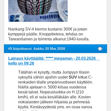
Nankang SV-4 kierros kustansi 300€ ja jotain
kymppejä päälle. Knoppitietona, tehdas on
Taiwanilainen ja toiminta alkanut 1940-luvulla.
#5 kirjoittanut
Aakku 20 Mar 2026
Lainaus käyttäjältä: ***** megaman - 20.03.2026
kello on 09:26
Tätähän ei kysytty, mutta Jumpyyn tilasin
syksyllä vähiin ajoihin uudet
SUV
kitkat C-
renkaiden tilalle ympärivuotiseen käyttöön.
Näillä ajetaan n. 5000 kilsaa vuodessa
kesät talvet. Nopeusluokka on H (210
km/h), eli ei sula kesälläkään alle. Kovien
nokialaisten jälkeen hiljaista ja pehmeää
kyytiä. Kestävyydestä yms. en osaa sanoa